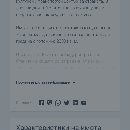
културен и транспортен център за страната. В
днешни дни той е втори по големина у нас и
предлага всякакви удобства за живот.
Имотът се състои от едноетажна къща с площ
75 кв. м, мазе, паркинг, стопанска постройка и
градина с големина 2000 кв. м.
Първи етаж: Включва коридор и три стаи.
Стените на къщата са изградени от камък и
тухла, подът в стаите е дюшеме, а прозорците са
с дървена дограма.
Прочетете цялата информация
Градината е голяма и засадена с плодни
дървета. Освен това има и кладенец, който
спомага за по- лесното напояване.
Сподели:
Къщата е в прилично състояние и се нуждае от
вътрешна баня и тоалетна, тъй като налице е
Характеристики на имота
само една външна тоалетна. Имотът е снабден