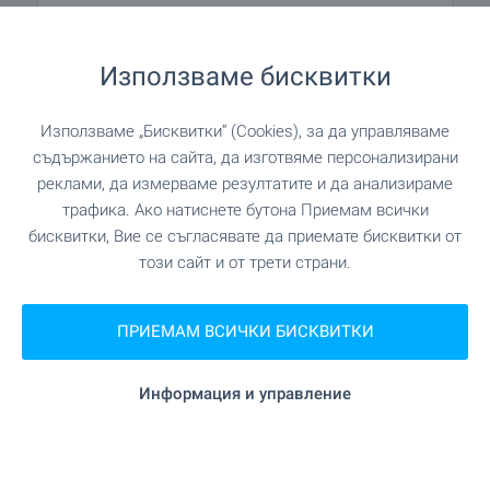
ПАЗАРУВАНЕ
Използваме бисквитки
на 5.5 км.
Хранителен магазин
Използваме „Бисквитки“ (Cookies), за да управляваме
съдържанието на сайта, да изготвяме персонализирани
"Универсален магазин" на 11.2
Супермаркет
реклами, да измерваме резултатите и да анализираме
км.
трафика. Ако натиснете бутона Приемам всички
бисквитки, Вие се съгласявате да приемате бисквитки от
на 12.6 км.
Супермаркет
този сайт и от трети страни.
"Смесен Магазин" на 17.1 км.
Пазар
ПРИЕМАМ ВСИЧКИ БИСКВИТКИ
на 11.1 км.
Пекарна
Информация и управление
УСЛУГИ