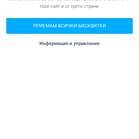
този сайт и от трети страни.
"Маркет "КАРИНА"" на 8.8 км.
Супермаркет
"Мерилаин" на 17.8 км.
Супермаркет
ПРИЕМАМ ВСИЧКИ БИСКВИТКИ
Информация и управление
УСЛУГИ
"Поща - град Смядово" на 8.9 км.
Поща/Куриер
на 17.8 км.
Фризьорски салон
ЗАВЕДЕНИЯ
на 560 м. (7 мин.)
Ресторант