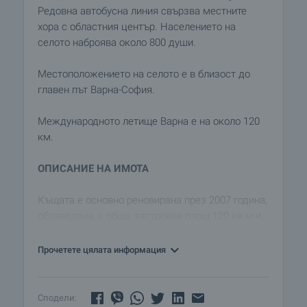
Редовна автобусна линия свързва местните
хора с областния център. Населението на
селото наброява около 800 души.
Местоположението на селото е в близост до
главен път Варна-София.
Международното летище Варна е на около 120
км.
ОПИСАНИЕ НА ИМОТА
Къщата е основно реновирана през 2007 година,
обзаведена, с обща застроена площ 120 кв.м и
парцел от 1000 кв.м.Състои се от 3 спални,
всекидневна, голяма кухня, 2 бани, 2 коридора с
Прочетете цялата информация
климатици, 2 печки на дърва. Наличен е достъп
до интернет и до сателитна телевизия. Има
определено пространство в двора за паркиране
Сподели: