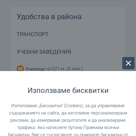
Удобства в района
ТРАНСПОРТ
УЧЕБНИ ЗАВЕДЕНИЯ
на 621 м. (8 мин.)
Училище
на 7.9 км.
Училище
Използваме бисквитки
Използваме „Бисквитки“ (Cookies), за да управляваме
ПАЗАРУВАНЕ
съдържанието на сайта, да изготвяме персонализирани
реклами, да измерваме резултатите и да анализираме
трафика. Ако натиснете бутона Приемам всички
на 539 м. (7 мин.)
Хранителен магазин
бисквитки, Вие се съгласявате да приемате бисквитки от