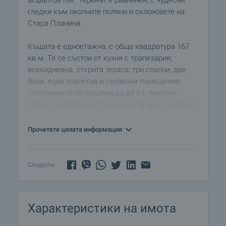
асфалтов път. Теренът е равнинен, с чудесни
гледки към околните поляни и склоновете на
Стара Планина.
Къщата е едноетажна, с обща квадратура 167
кв.м. Тя се състои от кухня с трапезария,
всекидневна, открита тераса, три спални, две
бани, една тоалетна и сервизни помещения.
Отоплението се предвижда да е с локално
парно. Канализацията на къщата ще е свързана
с локална пречиствателна станция, която ще
позволява повторно използване на водата.
Прочетете цялата информация
Къщата се предлага напълно завършена и
готова за обзавеждане.
Сподели:
Къщата ще се построи върху обособен парцел с
големина 600 кв.м.(обособен като отделно УПИ),
който ще стане притежание на новите
Характеристики на имота
собственици след завършване на
строителството. В него ще се изгради гараж за