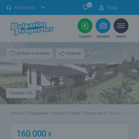
0
Контакти
Вход
оценка
продай
меню
Сподели
Добави в любими
Галерия (13)
Начало
Продажба
Област София
Близо до гр. София
с. Лозе
160 000
€