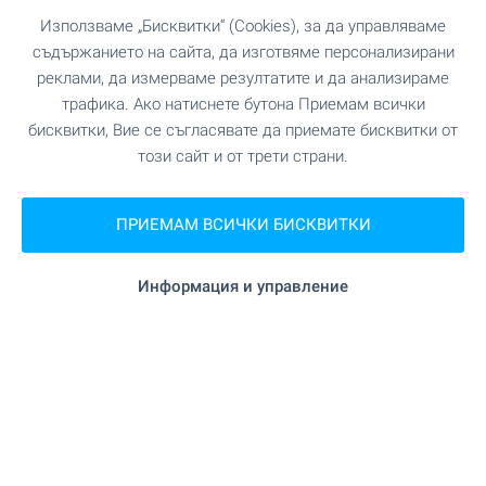
Използваме „Бисквитки“ (Cookies), за да управляваме
"Централна ЖП гара София" на 17.6
ЖП гара
съдържанието на сайта, да изготвяме персонализирани
км.
реклами, да измерваме резултатите и да анализираме
трафика. Ако натиснете бутона Приемам всички
"Летище София - Терминал 2" на 10.7
Летище
бисквитки, Вие се съгласявате да приемате бисквитки от
км.
този сайт и от трети страни.
ПРИЕМАМ ВСИЧКИ БИСКВИТКИ
УЧЕБНИ ЗАВЕДЕНИЯ
Информация и управление
"80 ЦДГ Искра" на 389 м. (5
Детска градина
мин.)
"ДГ 180 „Зайченцето бяло“" на
Детска градина
5.0 км.
"201. ОУ „Св. Св. Кирил и Методий“" на
Училище