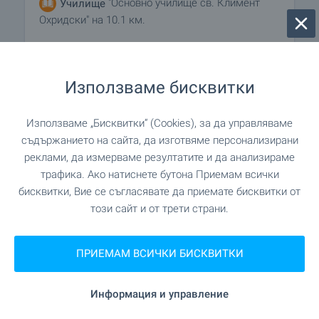
"Основно училище св. Климент
Училище
Охридски" на 10.1 км.
"ОУ Св. Св. Кирил и Методий" на 13.4
Училище
км.
Използваме бисквитки
Използваме „Бисквитки“ (Cookies), за да управляваме
ЛЕЧЕБНИ ЗАВЕДЕНИЯ
съдържанието на сайта, да изготвяме персонализирани
реклами, да измерваме резултатите и да анализираме
трафика. Ако натиснете бутона Приемам всички
на 7.9 км.
Болница
бисквитки, Вие се съгласявате да приемате бисквитки от
този сайт и от трети страни.
"ДКЦ" на 13.2 км.
Болница
на 8.6 км.
Медицински център
ПРИЕМАМ ВСИЧКИ БИСКВИТКИ
Информация и управление
ПАЗАРУВАНЕ