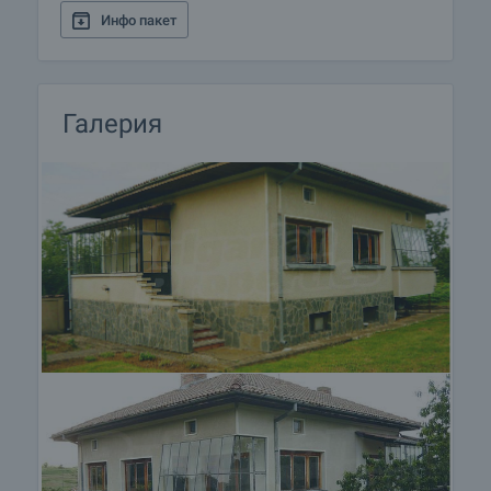
Населеното място е само на 15 км от град
Инфо пакет
Стражица е едно от най-големите в общината. С
добре развита инфраструктура, с хранителни
магазини, кафене. В близост до исторически
забележителности и магистрала.
Галерия
Оглед на имота
Можем да организираме оглед на имота в
удобно за вас време. За целта, свържете се с
отговорния за офертата брокер и му кажете
кога бихте искали да направите оглед.
Резервация на имота
Имотът може да бъде резервиран и свален от
продажба със заплащане на депозит, след
което се прекратява провеждането на огледи с
други купувачи и започва подготовка на
документите за сключване на предварителен и
окончателен договор. Свържете се с отговорния
брокер за този имот за подробна информация