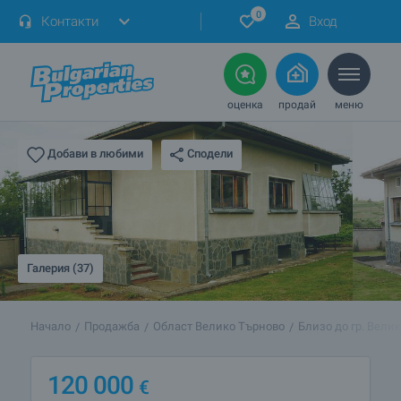
0
Контакти
Вход
оценка
продай
меню
Сподели
Добави в любими
Галерия (37)
Начало
Продажба
Област Велико Търново
Близо до гр. Вели
120 000
€