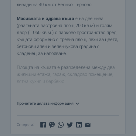
ливади на 40 км от Велико Търново.
Масивната и здрава къща
е на две нива
(разгъната застроена площ 200 кв.м) и голям
двор (1 060 кв.м.) с парково пространство пред
къщата оформено с тревна площ, лехи за цветя,
бетонови алеи и зеленчукова градина с
кладенец за напояване.
Площта на къщата е разпределена между два
жилищни етажа, гараж, складово помещение,
лятна кухня и барбекю.
Първият етаж полувкопан, изцяло от бетон с
площ от 100 кв.м разпределени между:
Прочетете цялата информация
• кухня
• дневна
• баня с тоалетна
Сподели:
• склад