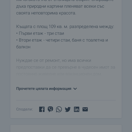
дъха природни картини пленяват всеки със
своята неповторима красота.
Къщата с площ 109 кв. м. разпределена между:
• Първи етаж - три стаи
• Втори етаж - четири стаи, баня с тоалетна и
балкон
Нуждае се от ремонт, но има всички
предпоставки да се превърне в чудесен имот за
постоянно живеене или ваканционен дом.
Към нея има двор с площ 520 кв. м.
Прочетете цялата информация
Селото е малко, тихо и спокойно с асфалтирани
улици и покритие на мобилните оператори.
Сподели:
Функционират две читалища, основно училище,
детска градина и кметство. На разположение на
жителите е здравна служба с лекар, фелдшер и