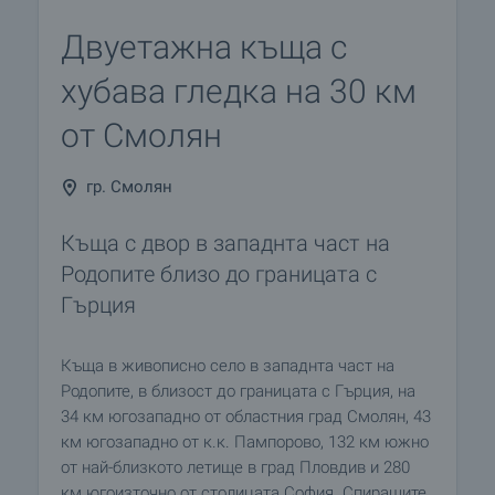
Двуетажна къща с
хубава гледка на 30 км
от Смолян
гр. Смолян
Къща с двор в западнта част на
Родопите близо до границата с
Гърция
Къща в живописно село в западнта част на
Родопите, в близост до границата с Гърция, на
34 км югозападно от областния град Смолян, 43
км югозападно от к.к. Пампорово, 132 км южно
от най-близкото летище в град Пловдив и 280
км югоизточно от столицата София. Спиращите