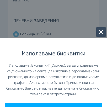
на 5.1 км.
ЛЕЧЕБНИ ЗАВЕДЕНИЯ
на 3.9 км.
Болница
"Здравна служба" на 7.5 км.
Болница
Използваме бисквитки
"ФСМП" на 15.7 км.
Медицински център
Използваме „Бисквитки“ (Cookies), за да управляваме
съдържанието на сайта, да изготвяме персонализирани
реклами, да измерваме резултатите и да анализираме
ПАЗАРУВАНЕ
трафика. Ако натиснете бутона Приемам всички
бисквитки, Вие се съгласявате да приемате бисквитки от
на 4.0 км.
Хранителен магазин
този сайт и от трети страни.
на 5.4 км.
Супермаркет