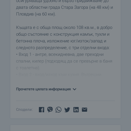
осигуряваща удобно и бързо придвижване до
двата областни града Стара Загора (на 48 км) и
Пловдив (на 60 км).
Къщата е с обща площ около 108 кв.м., в добро
общо състояние с конструкция камък, тухли и
бетонна плоча, изложение юг/изток/запад и
следното разпределение, с три отделни входа:
• Вход 1 - антре, всекидневна, две преходни
спални, килер (подходящ да се превърне в баня
с тоалетна).
• Вход 2 - вход/изход към кухня. Вътрешни
стълби към таван - голямо мансардно
помещение.
Прочетете цялата информация
• Вход 3 на приземно ниво - допълнителна стая,
преминаваща на ниво сутерен към още една
стая, от която с вътрешни стълби се качваме на
Сподели:
втория етаж.
Подовете са покрити с дюшеме, мраморна