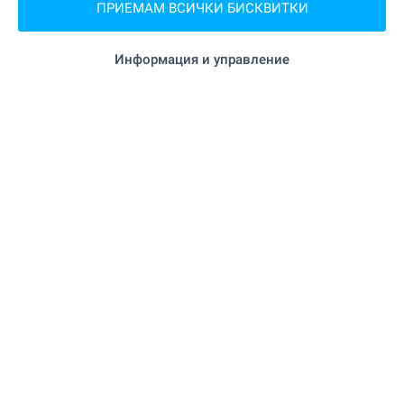
ПРИЕМАМ ВСИЧКИ БИСКВИТКИ
"Смесен магазин" на 5.5 км.
Супермаркет
Информация и управление
"Зеленчукова борса Плодовитово" на
Пазар
10.0 км.
"Фурна" на 10.1 км.
Пекарна
на 15.8 км.
Мол
УСЛУГИ
"TBI Bank" на 10.6 км.
Банка
на 10.6 км.
Банка