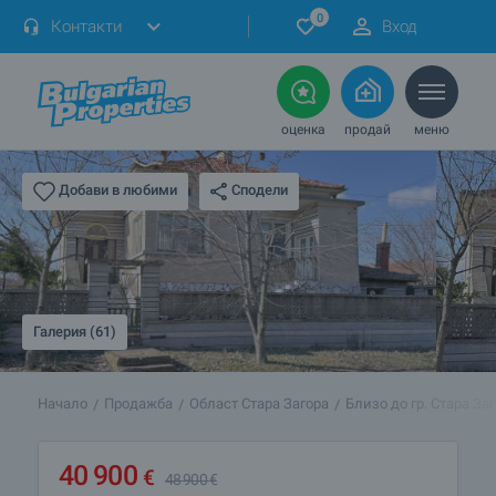
0
Контакти
Вход
оценка
продай
меню
Сподели
Добави в любими
Галерия (61)
Начало
Продажба
Област Стара Загора
Близо до гр. Стара За