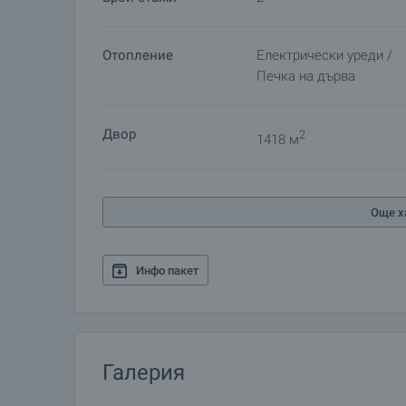
Отопление
Електрически уреди /
Печка на дърва
Двор
2
1418 м
Още х
Инфо пакет
Галерия