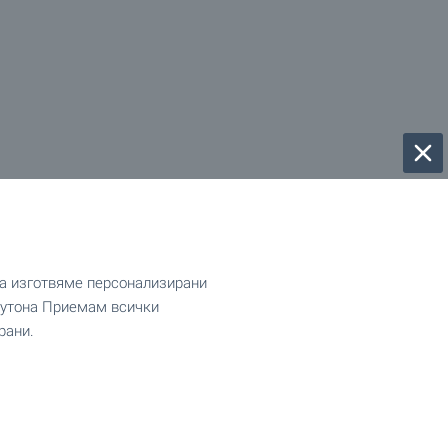
да изготвяме персонализирани
 бутона Приемам всички
рани.