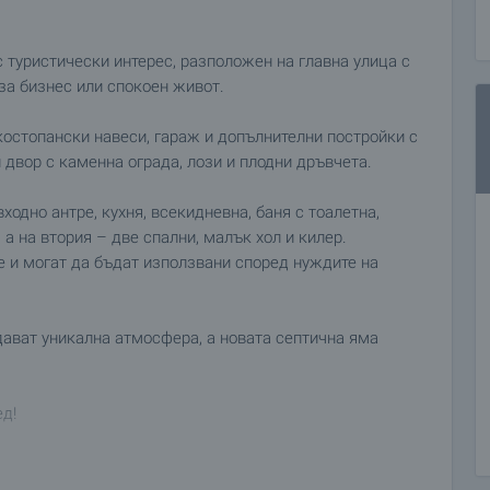
 туристически интерес, разположен на главна улица с
за бизнес или спокоен живот.
остопански навеси, гараж и допълнителни постройки с
двор с каменна ограда, лози и плодни дръвчета.
ходно антре, кухня, всекидневна, баня с тоалетна,
 а на втория – две спални, малък хол и килер.
е и могат да бъдат използвани според нуждите на
ават уникална атмосфера, а новата септична яма
ед!
 нашия график и възможностите за достъп до него.