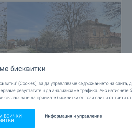
ме бисквитки
квитки“ (Cookies), за да управляваме съдържанието на сайта, 
+56
мерваме резултатите и да анализираме трафика. Ако натиснете
се съгласявате да приемате бисквитки от този сайт и от трети ст
М ВСИЧКИ
Информация и управление
ВИТКИ