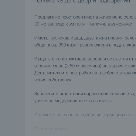
Голяма къща с двор и подобрения
Предлагаме просторен имот в живописно село с
30 метра лице към пътя – отлична възможност 
Имотът включва къща, двуетажна плевня, селск
обща площ 390 кв.м., разположени в поддържан 
Къщата е конструктивно здрава и се състои от в
огромна маза (3.50 м височина) на първия етаж,
Допълнителните постройки са в добро състояни
новия собственик.
Запазените автентични варовикови камъни създ
улеснява модернизирането на имота.
Свържете се с нас за повече информация и огл
Оглед на имота
Можем да организираме оглед на имота спрямо