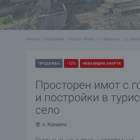
Начало
Продажба
Област Ловеч
с. Крушуна
гр. Вел
ПРОДАЖБА
-12%
НЕВАЛИДНА ОФЕРТА
Просторен имот с 
и постройки в тури
село
с. Крушуна