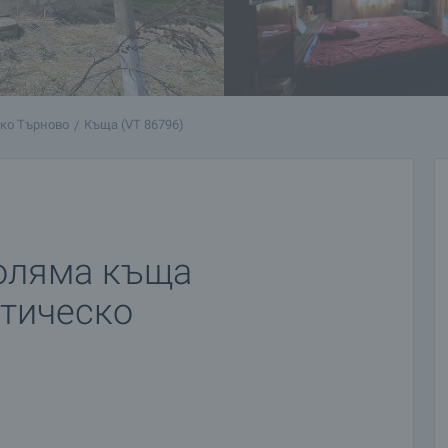
ико Търново
Къща (VT 86796)
голяма къща
стическо