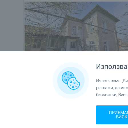
Използва
Използваме „Бис
реклами, да из
бисквитки, Вие 
ПРИЕМА
БИСК
Местоположение