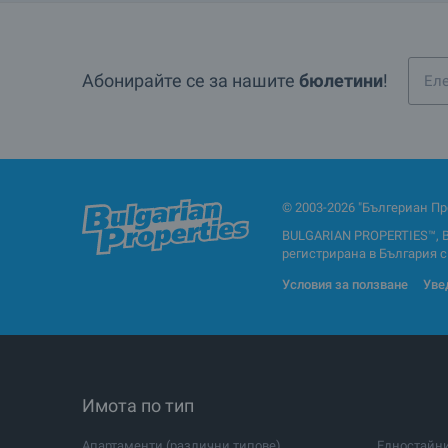
Абонирайте се за нашите
бюлетини
!
© 2003-2026 "Бългериан Пр
BULGARIAN PROPERTIES™, 
регистрирана в България с Е
Условия за ползване
Уве
Имота по тип
Апартаменти (различни типове)
Едностайн