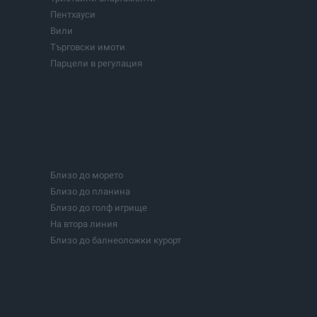
Пентхауси
Вили
Търговски имоти
Парцели в регулация
Парцели с проект
Цехове
Хотели
Фитнеси и спортни центрове
Бизнеси
Инвестиционни проекти
Близо до морето
Езера
Близо до планина
Сгради
Близо до голф игрище
На втора линия
Близо до балнеоложки курорт