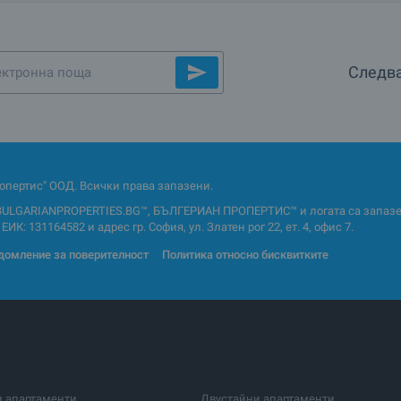
Следва
опертис" ООД. Всички права запазени.
BULGARIANPROPERTIES.BG™, БЪЛГЕРИАН ПРОПЕРТИС™ и логата са запазен
ИК: 131164582 и адрес гр. София, ул. Златен рог 22, ет. 4, офис 7.
домление за поверителност
Политика относно бисквитките
и апартаменти
Двустайни апартаменти