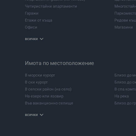
Четиристайни апартаменти
Многостай
Гаражи
Паркомест
Етажи от къща
Редови къ
Офиси
Магазини
Земеделски земи
Промишлен
всички
Складове
Логистични
Промишлени халета
Промишлен
Спа и уелнес центрове
Зъболекарс
Салони за красота
Имота по местоположение
Санаториу
Строителни проекти
Гори
В морски курорт
Близо до м
Бунгалa
Къмпинги
В ски курорт
Близо до с
Конни бази
Имоти за и
В селски район (на село)
В спа комп
Бивши училища
Мазета
На езеро или язовир
На река
Във ваканционно селище
Близо до г
В столицата
В града
всички