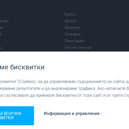
Варна
рново
Шумен
яг
Несебър
а)
Поморие
Пампорово
ц
Златни пясъци
Обзор
Ахтопол
ме бисквитки
Боженци
Говедарци
Елхово
квитки“ (Cookies), за да управляваме съдържанието на сайта, 
Панчарево
мерваме резултатите и да анализираме трафика. Ако натиснете
Сапарева баня
се съгласявате да приемате бисквитки от този сайт и от трети ст
Троян
годината за 2023 г.
Кодекс на BULGARIAN PROPERTIES
Чепеларе
ки екип
Брокери
М ВСИЧКИ
Информация и управление
ени места
ВИТКИ
е за поверителност
Политика за бисквитките
зпращане на искане
Кариери