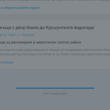
елности в България – Крушунските водопади. Имотът представлява ур
ота:
Инвестиционен проект
имот с площ 16 606
 къща с двор близо до Крушунските водопади
о гр. Ловеч
,
с. Крушуна
ща за реновиране в живописен селски район
те нашето ново предложение от пазара за недвижими имоти в село Круш
нския център Летница и на 34 км от гр. Ловеч, близо до известната пр
елност "Крушунски водопади". Имотът е разположен на асфалтова улица
ота:
Къща
мен достъп през
2 от 2 резултата