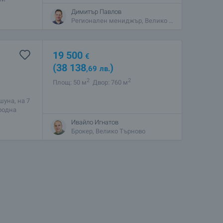
банизиран
Димитър Павлов
Регионален мениджър, Велико Търново
19 500
€
(38 138
)
,69
лв.
2
2
Площ: 50 м
Двор: 760 м
уна, на 7
иродна
, с
Ивайло Игнатов
Брокер, Велико Търново