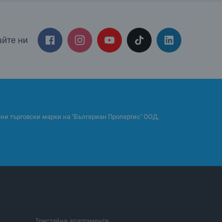
йте ни
и търговски марки на "Бългериан Пропертис" ООД,
Тристайни апартаменти