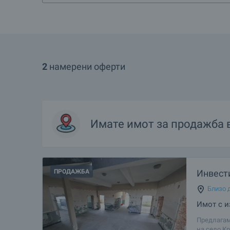
2
намерени оферти
Имате имот за продажба 
ПРОДАЖБА
Инвест
Близо д
Имот с и
Предлагам
на село К