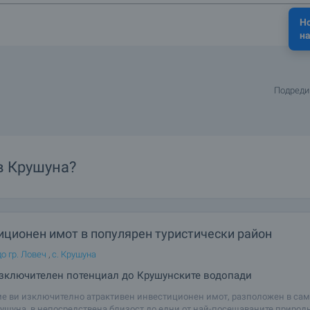
Н
на
Подреди
в Крушуна?
иционен имот в популярен туристически район
о гр. Ловеч
,
с. Крушуна
зключителен потенциал до Крушунските водопади
е ви изключително атрактивен инвестиционен имот, разположен в сам
рушуна, в непосредствена близост до едни от най-посещаваните природ