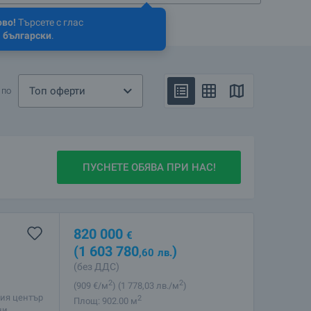
ово!
Търсете с глас
 български
.
Топ оферти
 по
ПУСНЕТЕ ОБЯВА ПРИ НАС!
820 000
€
(1 603 780
)
,60
лв.
(без ДДС)
2
2
(909
€/м
)
(1 778
,03
лв./м
)
ия център
2
Площ: 902.00 м
ни