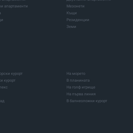
ни апартаменти
Мезонети
а
Къщи
щи
Резиденции
Земи
и парцели
Парцели за инвестиция
 центрове
Фабрики и индустрия
и сгради
Заведения
ки кабинети
Медицински центрове
ми
Ферми
Лозя
орски курорт
На морето
Селскостопански постройки
ки курорт
В планината
нвестиция
Домове за възрастни хора
лекс
На голф игрище
Други имоти
На първа линия
рад
В балнеоложки курорт