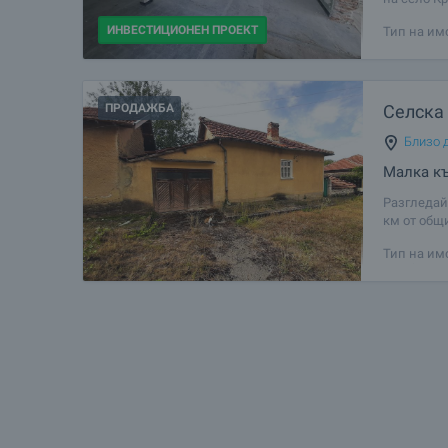
забележит
ИНВЕСТИЦИОНЕН ПРОЕКТ
Тип на им
поземлен 
ПРОДАЖБА
Селска
Близо д
Малка къ
Разгледай
км от общи
забележит
Тип на им
безпробле