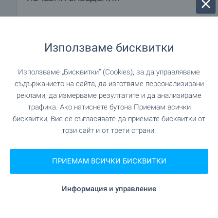
"МБАЛ "Свети Иван Рилски"" на 5.7
Болница
км.
Използваме бисквитки
"Спешен медицински център" на 18.3
Болница
Използваме „Бисквитки“ (Cookies), за да управляваме
км.
съдържанието на сайта, да изготвяме персонализирани
реклами, да измерваме резултатите и да анализираме
"Здравна служба" на 4.2
Медицински център
трафика. Ако натиснете бутона Приемам всички
км.
бисквитки, Вие се съгласявате да приемате бисквитки от
този сайт и от трети страни.
ПАЗАРУВАНЕ
ПРИЕМАМ ВСИЧКИ БИСКВИТКИ
""Фургона"" на 3.9 км.
Хранителен магазин
Информация и управление
на 6.0 км.
Супермаркет