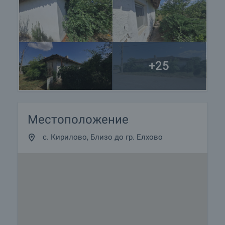
други купувачи и започва подготовка на
документите за сключване на предварителен и
окончателен договор. Свържете се с отговорния
брокер за подробна информация относно
процедурата на покупка и начините за плащане.
+25
Жилищен кредит
Ние си партнираме с водещите български банки
и можем да ви свържем с техните консултанти
за информация и кандидатстване за кредит.
Местоположение
с. Кирилово, Близо до гр. Елхово