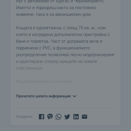
път с автомобил от Бургас и Черноморието.
Имотът е подходящ както за постоянно
живеене, така и за ваканционен дом.
Къщата е едноетажна, с площ 75 кв. м., към
която е изградена допълнителна пристройка с
баня и тоалетна. Част от дограмата вече е
подменена с PVC, а функционалното
разпределение позволява лесно модернизиране
и адаптиране според нуждите на новите
собственици.
Разпределението включва:
• просторен входен коридор;
• светла спалня;
Прочетете цялата информация
• баня с тоалетна;
• практично помещение, подходящо за килер,
склад или зимник;
Сподели:
• голямо основно помещение, което може да
бъде обособено като просторна дневна с кухня