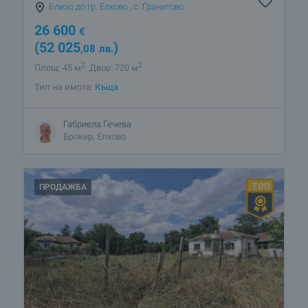
Близо до гр. Елхово
,
с. Гранитово
26 600
€
(52 025
)
,08
лв.
2
2
Площ: 45 м
Двор: 720 м
Тип на имота:
Къща
Габриела Гечева
Брокер, Елхово
ПРОДАЖБА