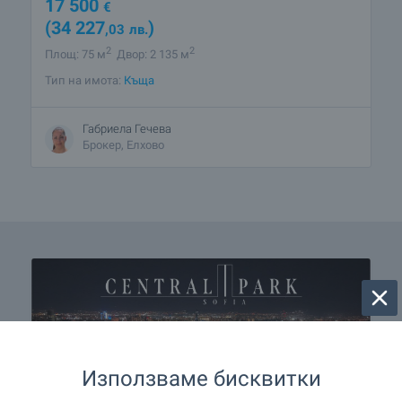
17 500
€
(34 227
)
,03
лв.
2
2
Площ: 75 м
Двор: 2 135 м
Тип на имота:
Къща
Габриела Гечева
Брокер, Елхово
Използваме бисквитки