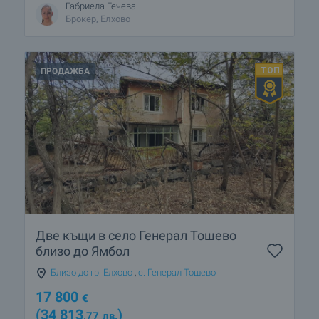
Габриела Гечева
Брокер, Елхово
ПРОДАЖБА
Две къщи в село Генерал Тошево
близо до Ямбол
Близо до гр. Елхово
,
с. Генерал Тошево
17 800
€
(34 813
)
,77
лв.