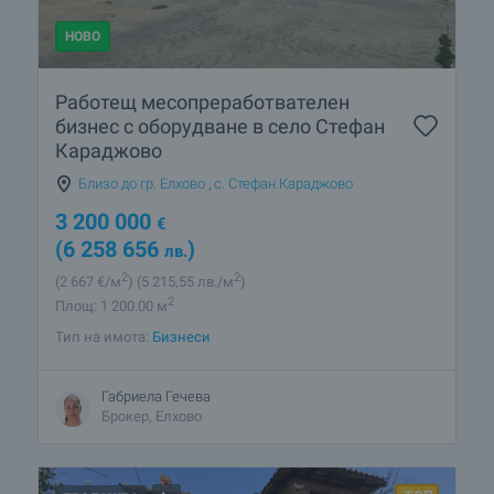
НОВО
Работещ месопреработвателен
бизнес с оборудване в село Стефан
Караджово
Близо до гр. Елхово
,
с. Стефан Караджово
3 200 000
€
(6 258 656
)
лв.
2
2
(2 667
€/м
)
(5 215
,55
лв./м
)
2
Площ: 1 200.00 м
Тип на имота:
Бизнеси
Габриела Гечева
Брокер, Елхово