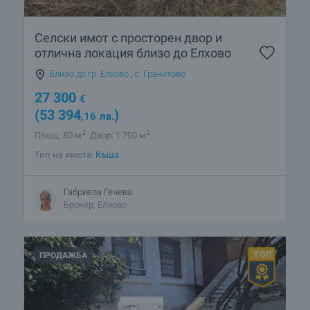
Селски имот с просторен двор и
отлична локация близо до Елхово
Близо до гр. Елхово
,
с. Гранитово
27 300
€
(53 394
)
,16
лв.
2
2
Площ: 80 м
Двор: 1 700 м
Тип на имота:
Къща
Габриела Гечева
Брокер, Елхово
ПРОДАЖБА