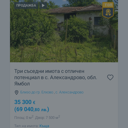
ПРОДАЖБА
Три съседни имота с отличен
потенциал в с. Александрово, обл.
Ямбол
Близо до гр. Елхово
,
с. Александрово
35 300
€
(69 040
)
,80
лв.
2
2
Площ: 0 м
Двор: 7 500 м
Тип на имота:
Къща