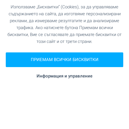
Използваме „Бисквитки“ (Cookies), за да управляваме
съдържанието на сайта, да изготвяме персонализирани
реклами, да измерваме резултатите и да анализираме
трафика. Ако натиснете бутона Приемам всички
Central Park - уникален
бисквитки, Вие се съгласявате да приемате бисквитки от
комплекс в София, кв.
този сайт и от трети страни.
Банишора. Налични
апартаменти в сгради А, Б и
ПРИЕМАМ ВСИЧКИ БИСКВИТКИ
В - с АКТ 16
Информация и управление
Напредват строителството и продажбите в
Central Park - един от най-мащабните
комплекси ново строителство в София!
Уникален затворен комплекс, пресъздаващ
стила и атмосферата на едноименния парк в
Ню Йорк и заобикалящите го сгради. Модерни
сгради, простор, зеленина и гледки, които ви
оставят без дъх! Един проект, който ще внесе