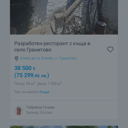
Разработен ресторант с къща в
село Гранитово
Близо до гр. Елхово
,
с. Гранитово
38 500
€
(75 299
)
,46
лв.
2
2
Площ: 54 м
Двор: 1 000 м
Тип на имота:
Къща
Габриела Гечева
Брокер, Елхово