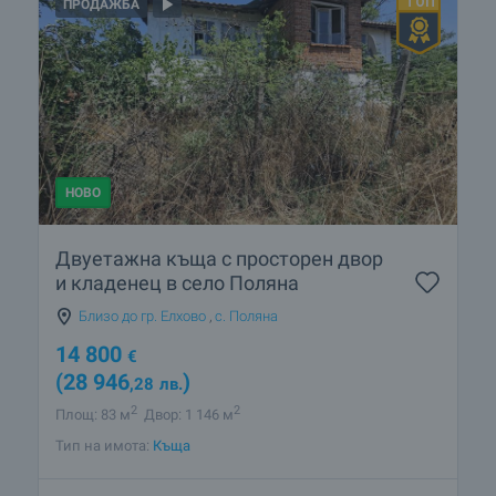
ПРОДАЖБА
НОВО
Двуетажна къща с просторен двор
и кладенец в село Поляна
Близо до гр. Елхово
,
с. Поляна
14 800
€
(28 946
)
,28
лв.
2
2
Площ: 83 м
Двор: 1 146 м
Тип на имота:
Къща