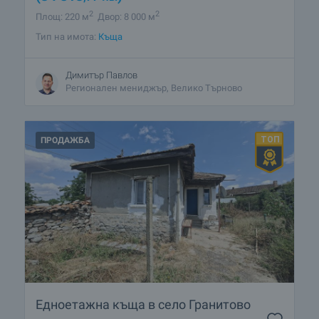
2
2
Площ: 220 м
Двор: 8 000 м
Тип на имота:
Къща
Димитър Павлов
Регионален мениджър, Велико Търново
ПРОДАЖБА
Едноетажна къща в село Гранитово