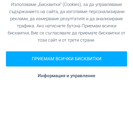
Използваме „Бисквитки“ (Cookies), за да управляваме
на 120 м. (2 мин.)
Хранителен магазин
съдържанието на сайта, да изготвяме персонализирани
реклами, да измерваме резултатите и да анализираме
на 136 м. (2 мин.)
Супермаркет
трафика. Ако натиснете бутона Приемам всички
бисквитки, Вие се съгласявате да приемате бисквитки от
"Жанет" на 526 м. (7 мин.)
този сайт и от трети страни.
Супермаркет
"Fornetti" на 182 м. (3 мин.)
Пекарна
ПРИЕМАМ ВСИЧКИ БИСКВИТКИ
Информация и управление
УСЛУГИ
"Fibank" на 155 м. (2 мин.)
Банка
"Банка ДСК" на 369 м. (5 мин.)
Банка
"Марешки" на 185 м. (3 мин.)
Аптека