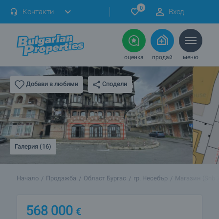
0
Контакти
Вход
оценка
продай
меню
Сподели
Добави в любими
Галерия (16)
Начало
Продажба
Област Бургас
гр. Несебър
Магазин (Snb 
568 000
€