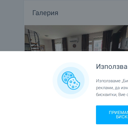
Галерия
Използва
Използваме „Бис
реклами, да из
бисквитки, Вие 
ПРИЕМА
БИСК