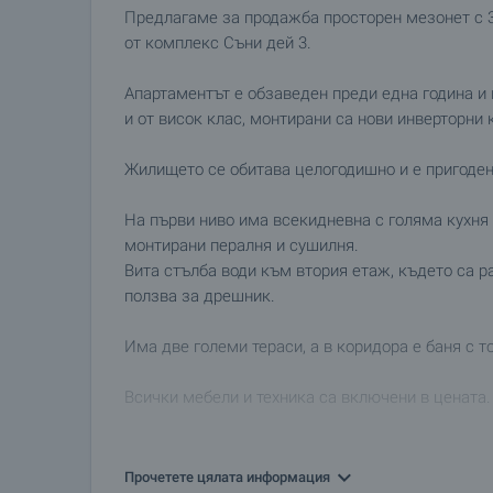
Предлагаме за продажба просторен мезонет с 3 
от комплекс Съни дей 3.
Апартаментът е обзаведен преди една година и 
и от висок клас, монтирани са нови инверторни
Жилището се обитава целогодишно и е пригоде
На първи ниво има всекидневна с голяма кухня 
монтирани пералня и сушилня.
Вита стълба води към втория етаж, където са р
ползва за дрешник.
Има две големи тераси, а в коридора е баня с т
Всички мебели и техника са включени в цената.
Годишната такса за поддръжка възлиза на 580 
Прочетете цялата информация