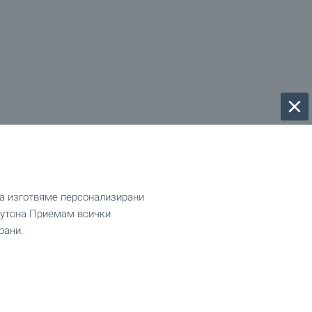
да изготвяме персонализирани
 бутона Приемам всички
рани.