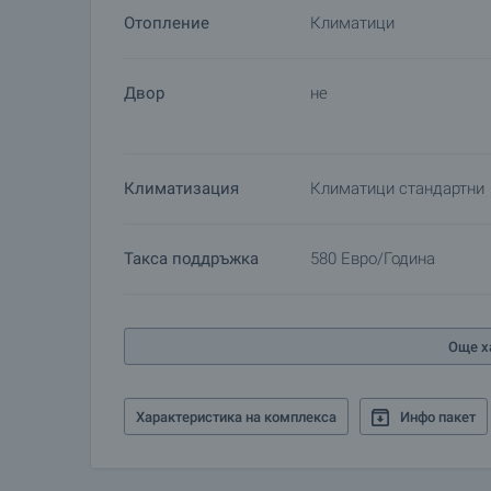
на новозакупения имот. Услугите, които можем
Отопление
Климатици
недвижимо имущество, застраховка живот, мед
ремонтни дейности, обзавеждане, юридически и 
Двор
не
Климатизация
Климатици стандартни
Такса поддръжка
580 Евро/година
Още х
Характеристика на комплекса
Инфо пакет