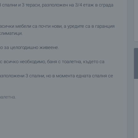
спални и 3 тераси, разположен на 3/4 етаж в сграда
всички мебели са почти нови, а уредите са в гаранция
 климатици.
но за целогодишно живеене.
с всичко необходимо, баня с тоалетна, където са
азположени 3 спални, но в момента едната спалня се
оалетна.
Евро.