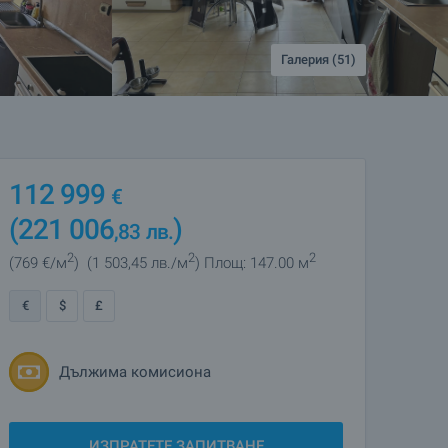
Галерия (51)
112 999
€
(221 006
)
,83
лв.
2
2
2
(769
€/м
)
(1 503
,45
лв./м
)
Площ: 147.00 м
€
$
£
Дължима комисиона
ИЗПРАТЕТЕ ЗАПИТВАНЕ