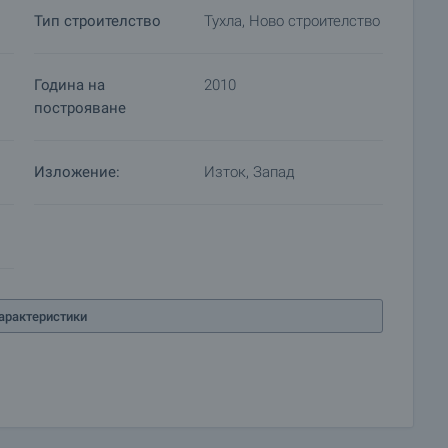
 да предложим, включват застраховка на движимо и
Тип строителство
Тухла, Ново строителство
ицинско и автомобилно застраховане, строителни и
счетоводни услуги и др.
Година на
2010
построяване
Изложение:
Изток, Запад
арактеристики