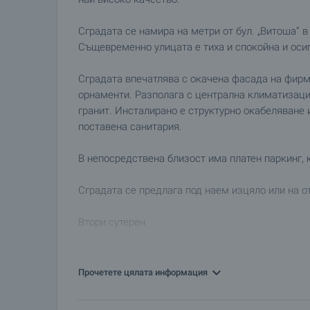
Сградата се намира на метри от бул. „Витоша” 
Същевременно улицата е тиха и спокойна и осиг
Сградата впечатлява с окачена фасада на фирма
орнаменти. Разполага с централна климатизация
гранит. Инсталирано е структурно окабеляване 
поставена санитария.
В непосредствена близост има платен паркинг, 
Сградата се предлага под наем изцяло или на о
Втори сутерен
Помещение No 1, кота – 7.70, височина на поме
общи части), наем 2 540 €
ОТДАДЕН
Прочетете цялата информация
Първи сутерен