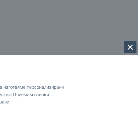
да изготвяме персонализирани
 бутона Приемам всички
рани.