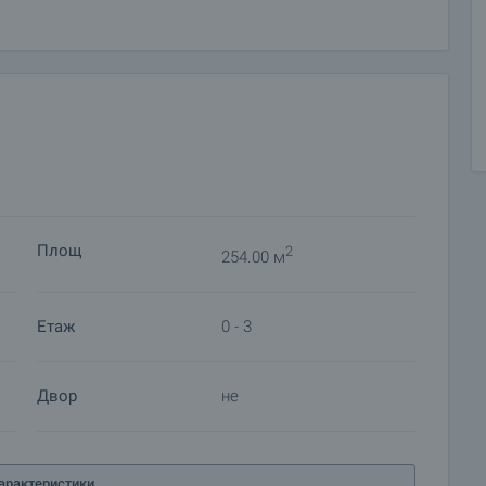
щението 3.30 метра, обща площ 254.00 кв.м. (чиста
очина на помещението 3.40 метра, обща площ 250.00
ТДАДЕН
Площ
2
254.00 м
о 2.80 метра, обща площ 254.00 кв.м. (чиста
Етаж
0 - 3
Двор
не
о 2.80 метра, обща площ 260.00 кв.м. (чиста
арактеристики