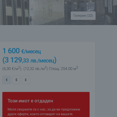
Галерия (22)
1 600
€
/месец
(3 129
)
,33
лв.
/месец
2
2
2
(6
,30
€/м
)
(12
,32
лв./м
)
Площ: 254.00 м
€
$
£
Този имот е отдаден
Моля свържете се с нас, за да ви предложим
други оферти, които отговарят на вашите