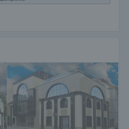
о 2.80 метра, обща площ 218.27 кв.м. (чиста площ +