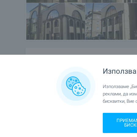
Местоположение
Използва
гр. София
Използваме „Бис
реклами, да из
бисквитки, Вие 
ПРИЕМА
БИСК