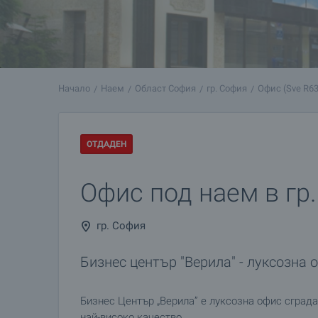
Начало
Наем
Област София
гр. София
Офис (Sve R63
ОТДАДЕН
Офис под наем в гр
гр. София
Бизнес център "Верила" - луксозна 
Бизнес Център „Верила” е луксозна офис сграда
най-високо качество.