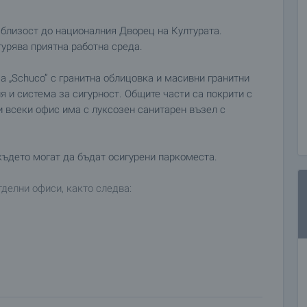
в близост до националния Дворец на Културата.
урява приятна работна среда.
 „Sсhuco” с гранитна облицовка и масивни гранитни
 и система за сигурност. Общите части са покрити с
и всеки офис има с луксозен санитарен възел с
където могат да бъдат осигурени паркоместа.
тделни офиси, както следва:
щението 4 метра, обща площ 254.00 кв.м. (чиста площ +