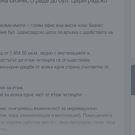
рна бизнес сграда до бул. Цариградско
жими имоти – голям офис във висок клас бизнес
вия бул. Цариградско шосе за връзка с удобствата на
щ от 1 454.50 кв.м., ведно с инсталациите и
Достъпът до етаж четвърти се осъществява
нсьорни уредби от всяка една страна, съответно от
роя за етаж
я за всяка една част от етаж четвърти
ачин, осигуряващ възможност за индивидуално
гия, вода, климатизация и вентилация). Помещенията
а отделни работни места с леки преградни стени, така
тва.