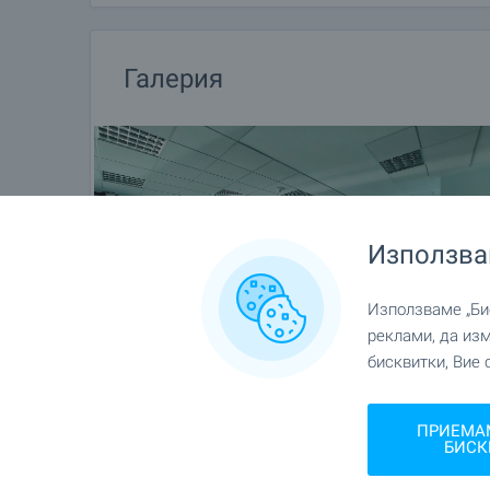
медицинско и автомобилно застраховане, строи
и счетоводни услуги и др.
Галерия
Използва
Използваме „Бис
реклами, да из
бисквитки, Вие 
ПРИЕМА
БИСК