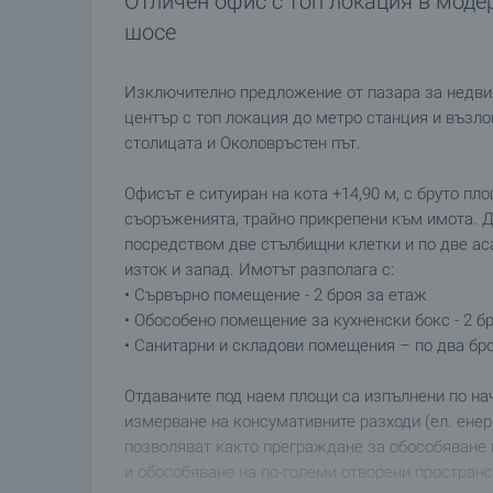
Отличен офис с топ локация в моде
шосе
Изключително предложение от пазара за недви
център с топ локация до метро станция и възло
столицата и Околовръстен път.
Офисът е ситуиран на кота +14,90 м, с бруто пло
съоръженията, трайно прикрепени към имота. 
посредством две стълбищни клетки и по две аса
изток и запад. Имотът разполага с:
• Сървърно помещение - 2 броя за етаж
• Обособено помещение за кухненски бокс - 2 б
• Санитарни и складови помещения – по два бро
Отдаваните под наем площи са изпълнени по н
измерване на консумативните разходи (ел. енер
позволяват както преграждане за обособяване н
и обособяване на по-големи отворени пространс