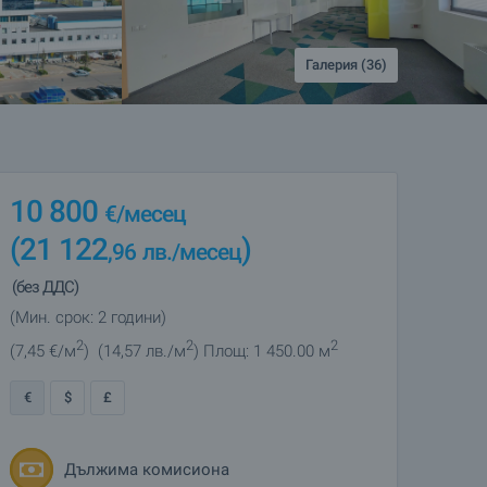
Галерия (36)
10 800
€
/месец
(21 122
)
,96
лв.
/месец
(без ДДС)
(Мин. срок: 2 години)
2
2
2
(7
,45
€/м
)
(14
,57
лв./м
)
Площ: 1 450.00 м
€
$
£
Дължима комисиона