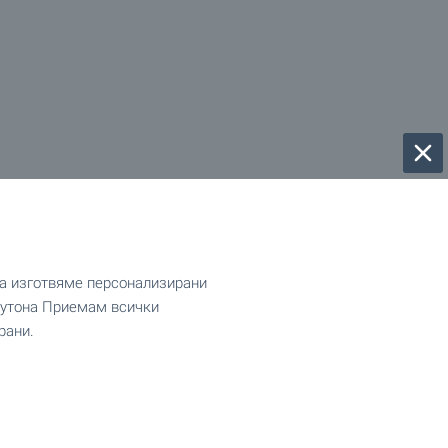
да изготвяме персонализирани
 бутона Приемам всички
рани.