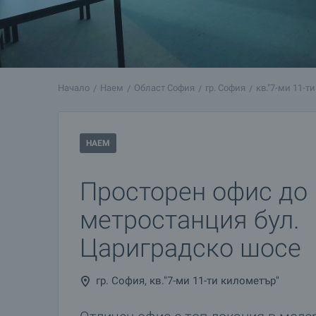
Начало
Наем
Област София
гр. София
кв."7-ми 11-т
НАЕМ
Просторен офис до
метростанция бул.
Цариградско шосе
гр. София, кв."7-ми 11-ти километър"