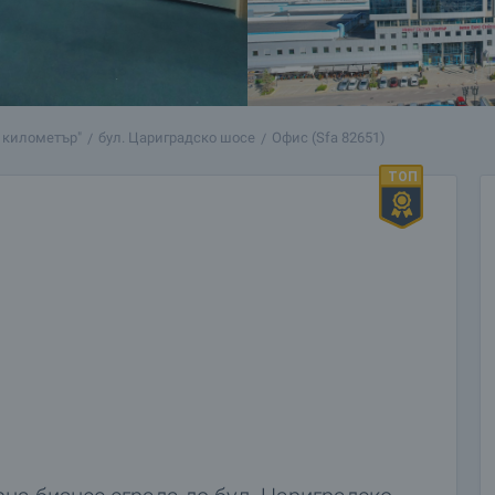
и километър"
бул. Цариградско шосе
Офис (Sfa 82651)