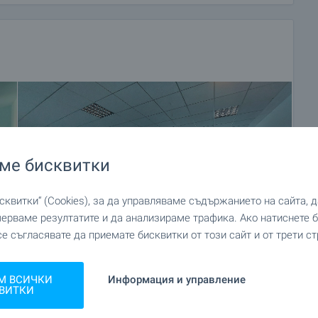
телни и ремонтни дейности, обзавеждане, юридически
ме бисквитки
квитки“ (Cookies), за да управляваме съдържанието на сайта, 
мерваме резултатите и да анализираме трафика. Ако натиснете
се съгласявате да приемате бисквитки от този сайт и от трети ст
М ВСИЧКИ
Информация и управление
ВИТКИ
+36