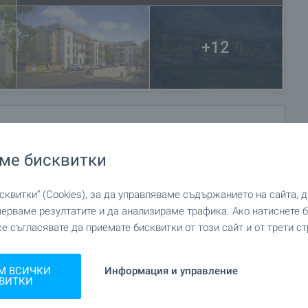
вие и зеленина и ще сте само на няколко минути път от
+12
кс от затворен тип, предлагащ висок стандарт на
и типове сгради, които предлагат множество
партаменти.
 апартаменти с 1 до 4 спални, включително големи
 пентхаус-апартаменти с големи тераси.
ме бисквитки
тънала в зеленина и открити пространства, където ще
о и за родителите и техните гости. В комплекса има и
квитки“ (Cookies), за да управляваме съдържанието на сайта, 
та, които живеят там.
мерваме резултатите и да анализираме трафика. Ако натиснете
се съгласявате да приемате бисквитки от този сайт и от трети ст
 централните сгради в „Орли Гардънс” има търговски
а, банка, медицински кабинет и др.
М ВСИЧКИ
Информация и управление
ВИТКИ
 басейн със спа клуб за ползване само от жителите на
н под стъклен покрив, на нивото на градината, има