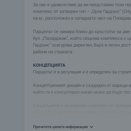
За нас е удоволствие да ви представим този п
комплекс от затворен тип – „Орли Гардънс” (Orly
кв.м., разположен в западната част на Пловдив,
Парцелът се намира близо до кръстопът на две 
бул. „Пазарджик”, който свързва комплекса с 
Гардънс” осигурява директен, бърз и лесен дос
райони на страната.
КОНЦЕПЦИЯТА
Парцелът е в регулация и е определен за стро
Концептуалният дизайн е създаден от водещи из
който ги е консултирал какво може да бъде пос
Концепцията е за модерен комплекс от затворен
общо 530 апартамента, магазини, басейн и спа 
детска площадка. Планирана е и детска градин
апартамент на ниво минус едно.
Прочетете цялата информация