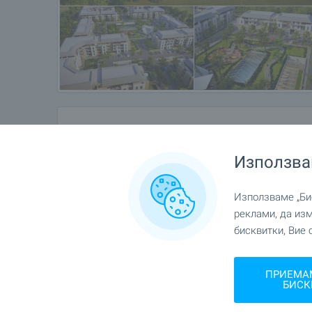
В „Орли Гардънс” ще сте обкръжени от спокойст
центъра на града.
КОМПЛЕКСЪТ
„Орли Гардънс” е планиран като модерен компле
живот. Състои се от 530 апартамента в различн
възможности по отношение на площта и типа а
„Орли Гардънс” е проектиран с различни видове
Местоположение
мезонети, апартаменти със собствени градини и
Използва
гр. Пловдив
В центъра на комплекса има голяма градина, по
намерите детски площадки с предостатъчно мяст
Използваме „Бис
частна детска градина, която ще обслужва деца
реклами, да из
бисквитки, Вие 
За допълнително удобство на приземния етаж на
площи – супермаркет, химическо чистене, аптек
ПРИЕМА
БИСК
Комплексът разполага и с уникален зимен/летен
„Орли Гардънс”. Над басейна, който е разположе