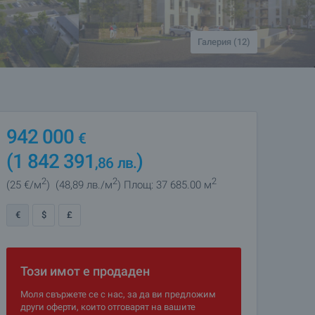
Галерия (12)
942 000
€
(1 842 391
)
,86
лв.
2
2
2
(25
€/м
)
(48
,89
лв./м
)
Площ: 37 685.00 м
€
$
£
Този имот е продаден
Моля свържете се с нас, за да ви предложим
други оферти, които отговарят на вашите