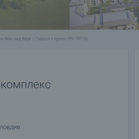
ро Кеш енд Кери
Парцел с проект (Plv 74713)
 комплекс
Пловдив