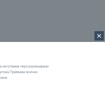
да изготвяме персонализирани
 бутона Приемам всички
рани.