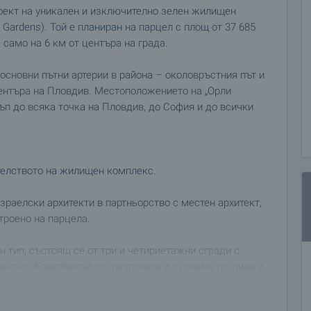
роект на уникален и изключително зелен жилищен
 Gardens). Той е планиран на парцел с площ от 37 685
 само на 6 км от центъра на града.
основни пътни артерии в района – околовръстния път и
центъра на Пловдив. Местоположението на „Орли
тъп до всяка точка на Пловдив, до София и до всички
ителството на жилищен комплекс.
раелски архитекти в партньорство с местен архитект,
троено на парцела.
 тип, състоящ се от три и четириетажни сгради с
център. Комплексът ще разполага и с голяма градина и
а, паркоместа и складови помещения за всеки