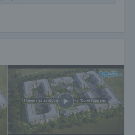
к стандарт на живот в затворено общество сред
в същото в близост до всички удобства на големия
а до Метро Кеш енд Кери, Джъмбо и други магазини,
менено за строителство на магазини и складове. Това
говски парк с площ от около 17 000 кв.м. с прилежаща
. Заобиколен е от прекрасна природа, като река
 юг се открива великолепна гледка към Родопите,
 и изобилие от диви животни. На запад, само на
ото язовир Оризаре, който е любимо място за риболов,
н, е фактът, че се намира близо до училище,
га големият град.