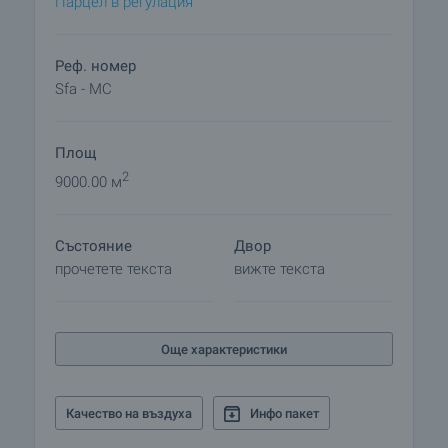
Парцел в регулация
Реф. номер
Sfa - MC
Площ
2
9000.00 м
Състояние
Двор
прочетете текста
вижте текста
Още характеристики
Качество на въздуха
Инфо пакет