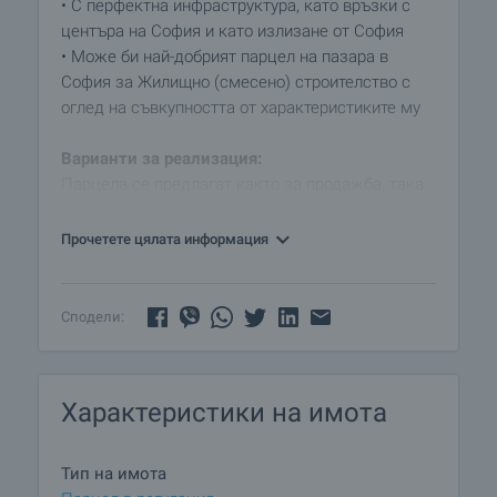
• С перфектна инфраструктура, като връзки с
центъра на София и като излизане от София
• Може би най-добрият парцел на пазара в
София за Жилищно (смесено) строителство с
оглед на съвкупността от характеристиките му
Варианти за реализация:
Парцела се предлагат както за продажба, така
и за обезщетение. Обезщетението може да
варира от 3000 кв.м. РЗП; 7000 кв.м. РЗП и
Прочетете цялата информация
повече.
1. Обезщетение – 19%
Сподели:
2. Продажба - 650 000 Евро
3. Обезщетение с готови жилища (Акт 16)
независимо къде в София около 3300 РЗП (13-
Характеристики на имота
15%)
4. Разумна комбинация между горните
Тип на имота
Снимката е илюстративна