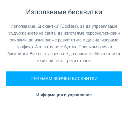
на 466 м. (6 мин.)
Ветеринарен лекар
Използваме бисквитки
Използваме „Бисквитки“ (Cookies), за да управляваме
ЗАВЕДЕНИЯ
съдържанието на сайта, да изготвяме персонализирани
реклами, да измерваме резултатите и да анализираме
"Пицария Поли" на 284 м. (4 мин.)
Ресторант
трафика. Ако натиснете бутона Приемам всички
бисквитки, Вие се съгласявате да приемате бисквитки от
"О!Шипка" на 289 м. (4 мин.)
Ресторант
този сайт и от трети страни.
"Viva Cafe" на 123 м. (2 мин.)
Кафене
ПРИЕМАМ ВСИЧКИ БИСКВИТКИ
"SNAKE" на 762 м. (10 мин.)
Бар
Информация и управление
"Игрална зала Rio" на 385 м. (5 мин.)
Казино