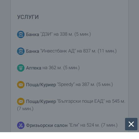
УСЛУГИ
"ДЗИ" на 338 м. (5 мин.)
Банка
"Инвестбанк АД" на 837 м. (11 мин.)
Банка
на 362 м. (5 мин.)
Аптека
"Speedy" на 387 м. (5 мин.)
Поща/Куриер
"Български пощи ЕАД" на 545 м.
Поща/Куриер
(7 мин.)
"Ели" на 524 м. (7 мин.)
Фризьорски салон