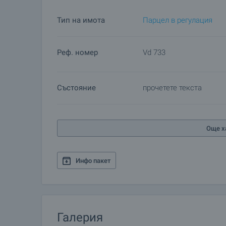
Тип на имота
Парцел в регулация
Реф. номер
Vd 733
Състояние
прочетете текста
Още х
Инфо пакет
Галерия