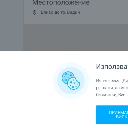
Местоположение
Близо до гр. Видин
Използва
Използваме „Бис
реклами, да из
бисквитки, Вие 
ПРИЕМА
БИСК