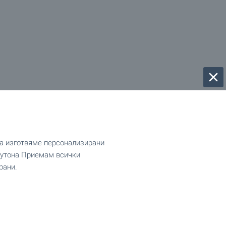
да изготвяме персонализирани
 бутона Приемам всички
рани.