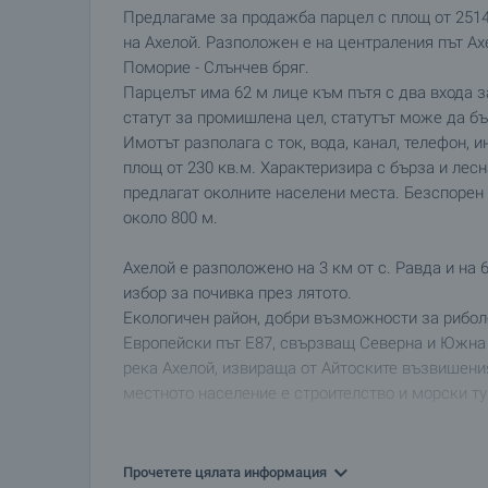
Предлагаме за продажба парцел с площ от 2514 
на Ахелой. Разположен е на централения път Ахе
Поморие - Слънчев бряг.
Парцелът има 62 м лице към пътя с два входа 
статут за промишлена цел, статутът може да б
Имотът разполага с ток, вода, канал, телефон, ин
площ от 230 кв.м. Характеризира с бърза и лесн
предлагат околните населени места. Безспорен 
около 800 м.
Ахелой е разположено на 3 км от с. Равда и на 
избор за почивка през лятото.
Екологичен район, добри възможности за рибол
Европейски път E87, свързващ Северна и Южна 
река Ахелой, извираща от Айтоските възвишени
местното население е строителство и морски т
Оглед на имота
Можем да организираме оглед на имота в удобно
Прочетете цялата информация