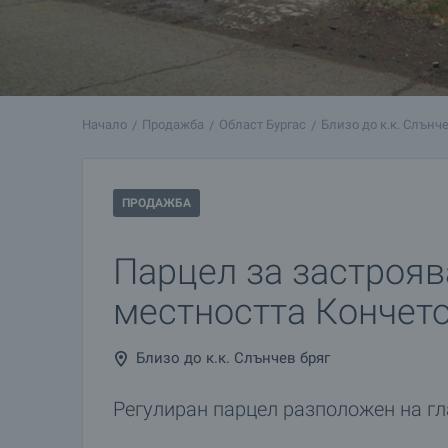
Начало
Продажба
Област Бургас
Близо до к.к. Слънче
ПРОДАЖБА
Парцел за застрояв
местността Кончето
Близо до к.к. Слънчев бряг
Регулиран парцел разположен на гл