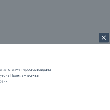
да изготвяме персонализирани
 бутона Приемам всички
рани.