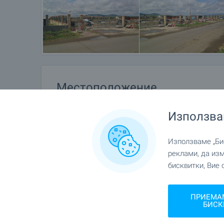
Местоположение
Близо до к.к. Слънчев бряг
Използва
Използваме „Бис
реклами, да из
бисквитки, Вие 
ПРИЕМА
БИСК