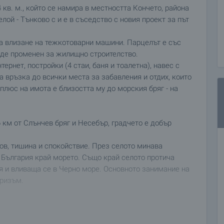
кв. м., който се намира в местността Кончето, района
лой - Тънково с и е в съседство с новия проект за път
за влизане на тежкотоварни машини. Парцелът е със
ъде променен за жилищно строителство.
тернет, постройки (4 стаи, баня и тоалетна), навес с
а връзка до всички места за забавления и отдих, които
плюс на имота е близостта му до морския бряг - на
6 км от Слънчев бряг и Несебър, градчето е добър
ов, тишина и спокойствие. През селото минава
България край морето. Също край селото протича
я и вливаща се в Черно море. Основното занимание на
уризъм.
 за вас време. За целта, свържете се с отговорния за