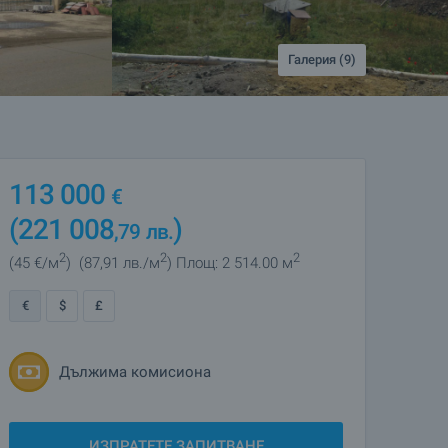
Галерия (9)
113 000
€
(221 008
)
,79
лв.
2
2
2
(45
€/м
)
(87
,91
лв./м
)
Площ: 2 514.00 м
€
$
£
Дължима комисиона
ИЗПРАТЕТЕ ЗАПИТВАНЕ