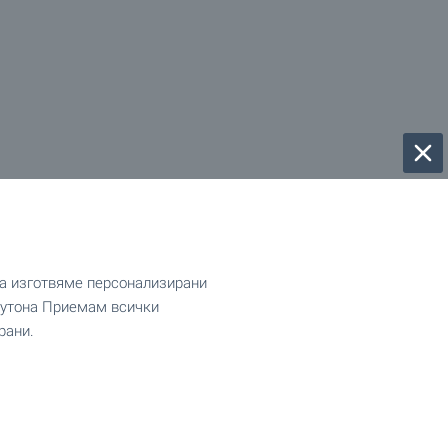
да изготвяме персонализирани
 бутона Приемам всички
рани.