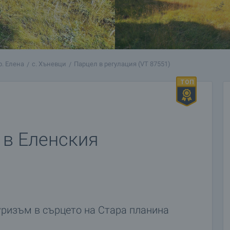
р. Елена
с. Хъневци
Парцел в регулация (VT 87551)
 в Еленския
туризъм в сърцето на Стара планина