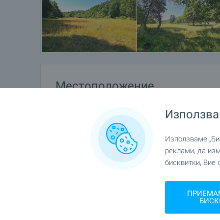
Местоположение
с. Хъневци, Близо до гр. Елена
Използва
Използваме „Бис
реклами, да из
бисквитки, Вие 
ПРИЕМА
БИСК