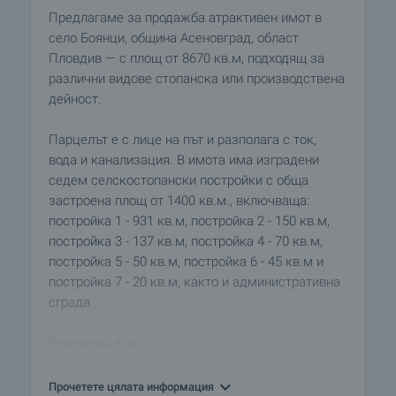
Предлагаме за продажба атрактивен имот в
село Боянци, община Асеновград, област
Пловдив — с площ от 8670 кв.м, подходящ за
различни видове стопанска или производствена
дейност.
Парцелът е с лице на път и разполага с ток,
вода и канализация. В имота има изградени
седем селскостопански постройки с обща
застроена площ от 1400 кв.м., включваща:
постройка 1 - 931 кв.м, постройка 2 - 150 кв.м,
постройка 3 - 137 кв.м, постройка 4 - 70 кв.м,
постройка 5 - 50 кв.м, постройка 6 - 45 кв.м и
постройка 7 - 20 кв.м, както и административна
сграда.
Подходящ е за:
• животновъдна ферма,
• селскостопанска база,
Прочетете цялата информация