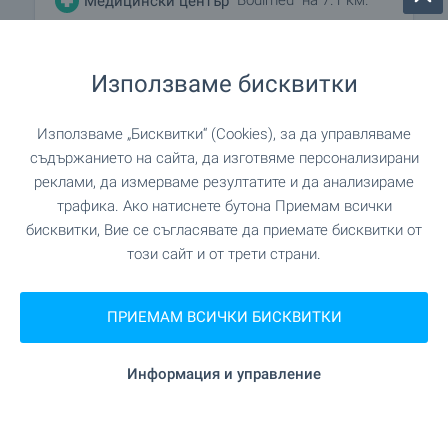
Медицински център
Използваме бисквитки
ПАЗАРУВАНЕ
Използваме „Бисквитки“ (Cookies), за да управляваме
на 2.8 км.
Хранителен магазин
съдържанието на сайта, да изготвяме персонализирани
реклами, да измерваме резултатите и да анализираме
на 5.8 км.
Супермаркет
трафика. Ако натиснете бутона Приемам всички
бисквитки, Вие се съгласявате да приемате бисквитки от
"Супермаркет БББ" на 6.2 км.
Супермаркет
този сайт и от трети страни.
"Пазар Гривата" на 6.2 км.
Пазар
ПРИЕМАМ ВСИЧКИ БИСКВИТКИ
на 7.0 км.
Пекарна
Информация и управление
"Еврозоовет" на 7.2 км.
Зоо магазин