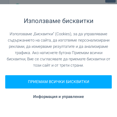
на 272 м. (4 мин.)
Медицински център
Използваме бисквитки
ПАЗАРУВАНЕ
Използваме „Бисквитки“ (Cookies), за да управляваме
съдържанието на сайта, да изготвяме персонализирани
на 108 м. (2 мин.)
Хранителен магазин
реклами, да измерваме резултатите и да анализираме
трафика. Ако натиснете бутона Приемам всички
"CBA Болеро" на 229 м. (3 мин.)
Супермаркет
бисквитки, Вие се съгласявате да приемате бисквитки от
този сайт и от трети страни.
на 271 м. (4 мин.)
Супермаркет
ПРИЕМАМ ВСИЧКИ БИСКВИТКИ
"Sozopol marketplace" на 853 м. (11 мин.)
Пазар
Информация и управление
на 215 м. (3 мин.)
Пекарна