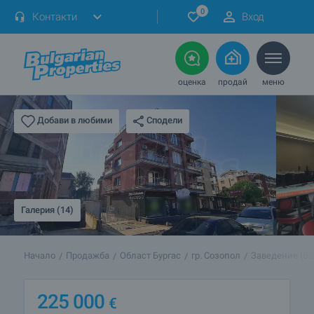
0
Контакти
Вход
оценка
продай
меню
Сподели
Добави в любими
Галерия (14)
Начало
Продажба
Област Бургас
гр. Созопол
Заведение (BS
225 000
€