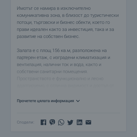
Имотът се намира в изключително
комуникативна зона, в близост до туристически
потоци, търговски и бизнес обекти, което го
прави идеален както за инвестиция, така и за
развитие на собствен бизнес.
Залата е с площ 156 кв.м, разположена на
партерен етаж, с изградени климатизация и
вентилация, налични ток и вода, както и
собствени санитарни помещения.
Пространството е функционално и лесно
адаптируемо, с отлична видимост и достъп от
улицата.
Прочетете цялата информация
Благодарение на статута и локацията си, имотът
предлага широк спектър от възможности за
преустройство и използване – подходящ е за:
Сподели:
• частен клуб или нощен бар,
• escape room, фитнес или зала за танци и