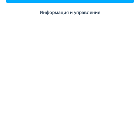
ЗАВЕДЕНИЯ
Информация и управление
"Хепи" на 752 м. (10 мин.)
Ресторант
"Селена" на 867 м. (11 мин.)
Ресторант
на 808 м. (10 мин.)
Кафене
на 881 м. (11 мин.)
Бар
"Палмс Бет" на 936 м. (12 мин.)
Казино
СПОРТ И СВОБОДНО ВРЕМЕ
"Rowers Training" на 972 м. (12
Фитнес зала