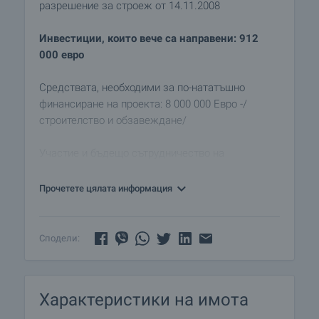
разрешение за строеж от 14.11.2008
Инвестиции, които вече са направени: 912
000 евро
Средствата, необходими за по-нататъшно
финансиране на проекта: 8 000 000 Евро -/
строителство и обзавеждане/
Участие и бъдещо сътрудничество на
съинвеститор - минимум 50%
Прочетете цялата информация
Очаквани приходи от реализацията на проекта:
13 000 000 евро
Сподели:
Времетраене на строителството - 2 години
Съинвеститори са добре дошли да участват в
Характеристики на имота
този проект.