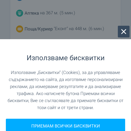
на 367 м. (5 мин.)
Аптека
"Еконт" на 448 м. (6 мин.)
Поща/Куриер
"Speedy" на 450 м. (6 мин.)
Поща/Куриер
Използваме бисквитки
"Салони Нуши" на 817 м.
Фризьорски салон
(10 мин.)
Използваме „Бисквитки“ (Cookies), за да управляваме
съдържанието на сайта, да изготвяме персонализирани
"Милена стил" на 793 м. (10
Салон за красота
реклами, да измерваме резултатите и да анализираме
мин.)
трафика. Ако натиснете бутона Приемам всички
бисквитки, Вие се съгласявате да приемате бисквитки от
"Д-р Петков" на 889 м. (11
Ветеринарен лекар
този сайт и от трети страни.
мин.)
ПРИЕМАМ ВСИЧКИ БИСКВИТКИ