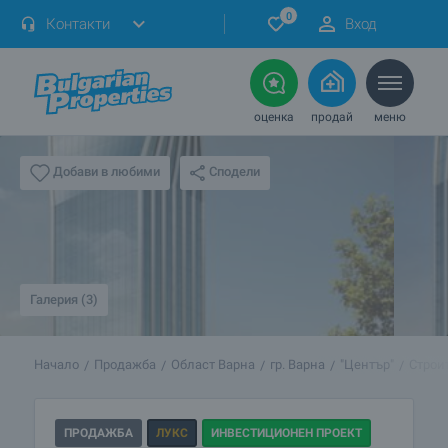
0
Контакти
Вход
оценка
продай
меню
Сподели
Добави в любими
Галерия (3)
Начало
Продажба
Област Варна
гр. Варна
"Център"
Строи
ПРОДАЖБА
ЛУКС
ИНВЕСТИЦИОНЕН ПРОЕКТ