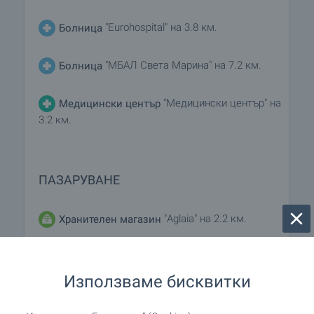
"Eurohospital" на 3.8 км.
Болница
"МБАЛ Света Марина" на 7.2 км.
Болница
"Медицински център" на
Медицински център
3.2 км.
ПАЗАРУВАНЕ
"Aglaia" на 2.2 км.
Хранителен магазин
на 2.7 км.
Супермаркет
Използваме бисквитки
"Моника" на 2.8 км.
Супермаркет