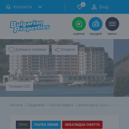
0
Контакти
Вход
оценка
продай
меню
Сподели
Добави в любими
Галерия (22)
Начало
Продажба
Област Варна
Близо до гр. Варна
Тристае
ЛУКС
ПЪРВА ЛИНИЯ
НЕВАЛИДНА ОФЕРТА