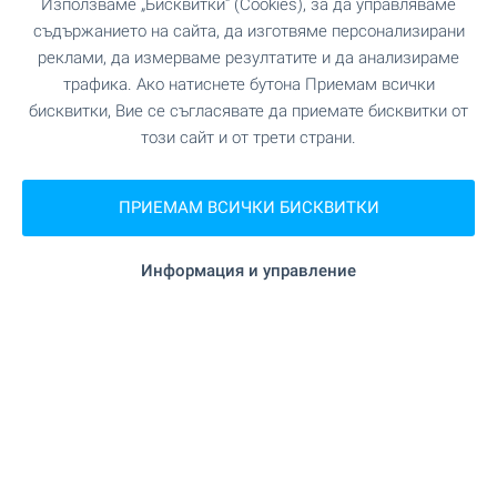
Използваме „Бисквитки“ (Cookies), за да управляваме
"Пазар Левски" на 8.1 км.
Пазар
съдържанието на сайта, да изготвяме персонализирани
реклами, да измерваме резултатите и да анализираме
трафика. Ако натиснете бутона Приемам всички
"Пекарна" на 3.2 км.
Пекарна
бисквитки, Вие се съгласявате да приемате бисквитки от
този сайт и от трети страни.
на 8.2 км.
Зоо магазин
ПРИЕМАМ ВСИЧКИ БИСКВИТКИ
"Амфора" на 3.7 км.
Мол
Информация и управление
УСЛУГИ
на 3.5 км.
Банка
"Райфайзен Банк" на 3.9 км.
Банка
"Банка ДСК" на 9.9 км.
Банкомат