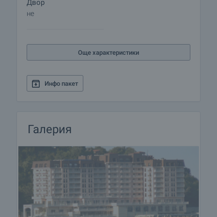
Двор
керамичен плот (Ariston), Аспиратор (Airforsе)
не
Пълна климатизация Daikin
Висококачествен ламиниран паркет с 25 години
гаранция
Италиански теракот в банята
Още характеристики
Сигнално охранителна система с датчици за
движение
Инфо пакет
Годишната такса за поддръжка и мениджмънт
на общите части на комплекса възлиза на 12
Евро/кв.м. с ДДС.
Галерия