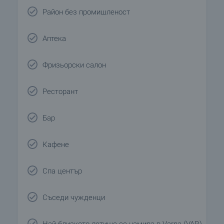
Район без промишленост
Аптека
Фризьорски салон
Ресторант
Бар
Кафене
Спа център
Съседи чужденци