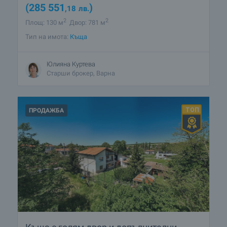
(285 551
)
,18
лв.
2
2
Площ: 130 м
Двор: 781 м
Тип на имота:
Къща
Юлияна Куртева
Старши брокер, Варна
ПРОДАЖБА