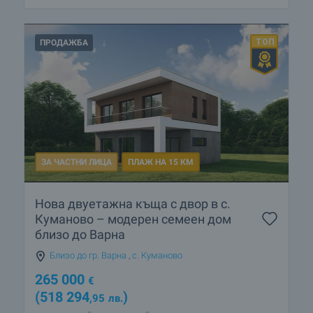
ПРОДАЖБА
ЗА ЧАСТНИ ЛИЦА
ПЛАЖ НА 15 КМ
Нова двуетажна къща с двор в с.
Куманово – модерен семеен дом
близо до Варна
Близо до гр. Варна
,
с. Куманово
265 000
€
(518 294
)
,95
лв.