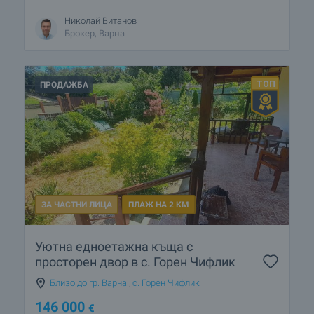
Николай Витанов
Брокер, Варна
ПРОДАЖБА
ЗА ЧАСТНИ ЛИЦА
ПЛАЖ НА 2 КМ
Уютна едноетажна къща с
просторен двор в с. Горен Чифлик
Близо до гр. Варна
,
с. Горен Чифлик
146 000
€