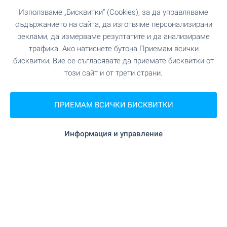
Използваме „Бисквитки“ (Cookies), за да управляваме
съдържанието на сайта, да изготвяме персонализирани
Жилища ново строителство
реклами, да измерваме резултатите и да анализираме
в гр. Варна - вашият нов дом
трафика. Ако натиснете бутона Приемам всички
ви очаква!
бисквитки, Вие се съгласявате да приемате бисквитки от
този сайт и от трети страни.
Новото строителство във Варна е хит за
поредна година! По-голямата част от
закупените жилища са в новостроящи се
ПРИЕМАМ ВСИЧКИ БИСКВИТКИ
сгради. Вижте нашите топ оферти и направете
своя избор още сега!
Информация и управление
Отлични цени и актуални предложения БЕЗ
КОМИСИОННА от купувача!
ВИЖТЕ ОЩЕ