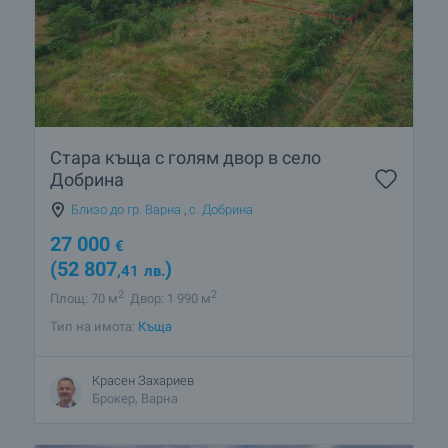
Стара къща с голям двор в село
Добрина
Близо до гр. Варна
,
с. Добрина
27 000
€
(52 807
)
,41
лв.
2
2
Площ: 70 м
Двор: 1 990 м
Тип на имота:
Къща
Красен Захариев
Брокер, Варна