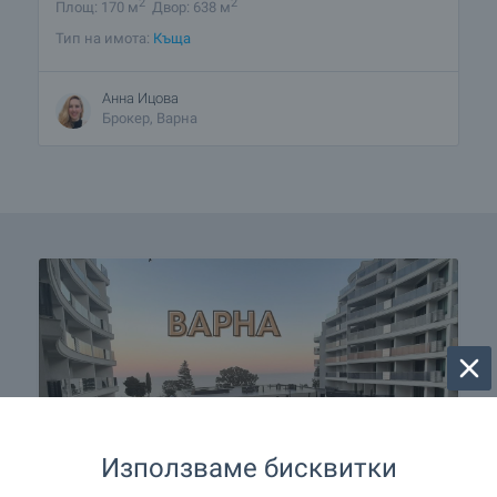
2
2
Площ: 170 м
Двор: 638 м
Тип на имота:
Къща
Анна Ицова
Брокер, Варна
Използваме бисквитки