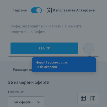
на къщи, разположени близо до Варна. Всяка оферта
разполага с подробна информация и снимки. В линковете
по-надолу ще получите подробна информация и за всички
Търсене
Използвайте AI търсене
други видове имоти, които предлагаме близо до Варна.
Ако искате да получите повече информация, моля обърнете
се към вашия брокер, чийто контакти се намират под
снимките на имота. Също така можете да попитате за съвет
относно това дали къщи и районът, в който се намира, са
подходящи за вашите индивидуални нужди, търсения
жизнен стандарт, достъпа до транспорт и удобства и да
получите допълнителна информация, ако решите да отдавате
ТЪРСИ
имота под наем или да го препродадете на изгодна цена.
Надяваме се, че нашите оферти на къщи за продажба и под
Ново!
Търсете с глас
наем близо до Варна ще отговорят на вашите нужди. Ако
на български
.
имате въпроси, моля свържете се с нас.
Разширено търсене
Запази търсенето
36
намерени оферти
Подреди по
Топ оферти