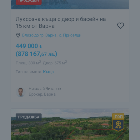
ПРОДАДЕН
Луксозна къща с двор и басейн на
15 км от Варна
Близо до гр. Варна
,
с. Приселци
449 000
€
(878 167
)
,67
лв.
2
2
Площ: 330 м
Двор: 675 м
Тип на имота:
Къща
Николай Витанов
Брокер, Варна
ПРОДАЖБА