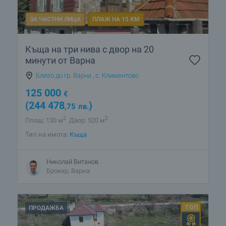
ЗА ЧАСТНИ ЛИЦА
ПЛАЖ НА 15 КМ
Къща на три нива с двор на 20
минути от Варна
Близо до гр. Варна
,
с. Климентово
125 000
€
(244 478
)
,75
лв.
2
2
Площ: 130 м
Двор: 520 м
Тип на имота:
Къща
Николай Витанов
Брокер, Варна
ПРОДАЖБА