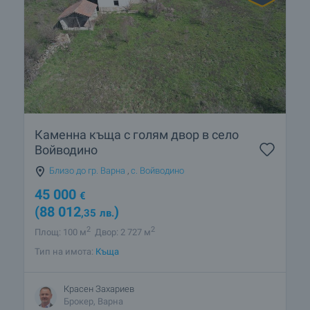
Каменна къща с голям двор в село
Войводино
Близо до гр. Варна
,
с. Войводино
45 000
€
(88 012
)
,35
лв.
2
2
Площ: 100 м
Двор: 2 727 м
Тип на имота:
Къща
Красен Захариев
Брокер, Варна