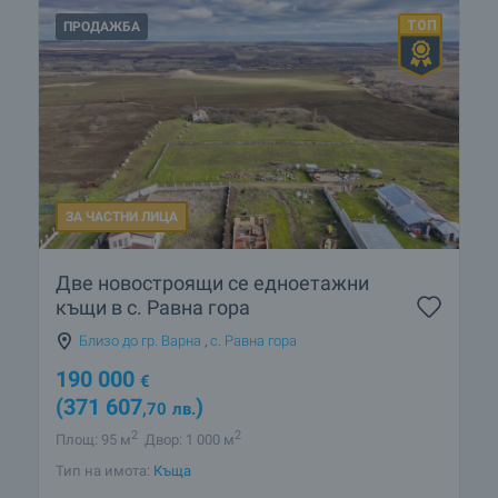
ПРОДАЖБА
ЗА ЧАСТНИ ЛИЦА
Две новостроящи се едноетажни
къщи в с. Равна гора
Близо до гр. Варна
,
с. Равна гора
190 000
€
(371 607
)
,70
лв.
2
2
Площ: 95 м
Двор: 1 000 м
Тип на имота:
Къща