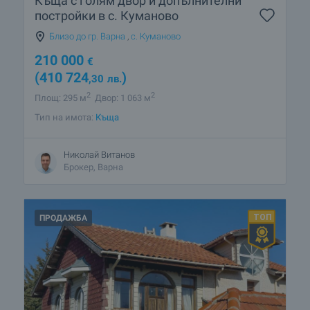
Къща с голям двор и допълнителни
постройки в с. Куманово
Близо до гр. Варна
,
с. Куманово
210 000
€
(410 724
)
,30
лв.
2
2
Площ: 295 м
Двор: 1 063 м
Тип на имота:
Къща
Николай Витанов
Брокер, Варна
ПРОДАЖБА