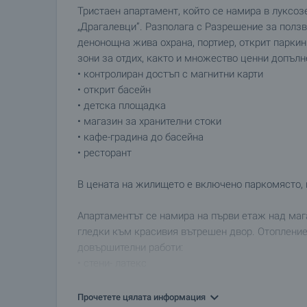
Тристаен апартамент, който се намира в луксозе
„Драгалевци”. Разполага с Разрешение за ползв
денонощна жива охрана, портиер, открит паркин
зони за отдих, както и множество ценни допълн
• контролиран достъп с магнитни карти
• открит басейн
• детска площадка
• магазин за хранителни стоки
• кафе-градина до басейна
• ресторант
В цената на жилището е включено паркомясто, 
Апартаментът се намира на първи етаж над маг
гледки към красивия вътрешен двор. Отопление
довършителни работи:
• стени- латекс
• подови настилки- ламиниран паркет и теракота
• поставена е четирикамена PVC дограма
Прочетете цялата информация