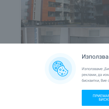
Използва
Използваме „Бис
Местоположение
реклами, да из
бисквитки, Вие 
гр. София, кв."Драгалевци"
ПРИЕМА
БИСК