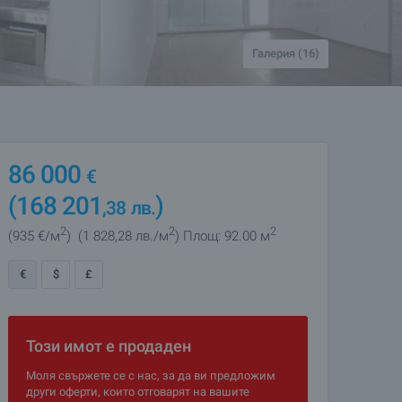
Галерия (16)
86 000
€
(168 201
)
,38
лв.
2
2
2
(935
€/м
)
(1 828
,28
лв./м
)
Площ: 92.00 м
€
$
£
Този имот е продаден
Моля свържете се с нас, за да ви предложим
други оферти, които отговарят на вашите