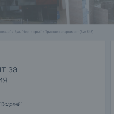
алевци"
Бул. "Черни връх"
Тристаен апартамент (Sve 545)
т за
ия
"Водолей"