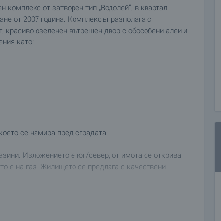
н комплекс от затворен тип „Водолей”, в квартал
ане от 2007 година. Комплексът разполага с
г, красиво озеленен вътрешен двор с обособени алеи и
ения като:
което се намира пред сградата.
азини. Изложението е юг/север, от имота се откриват
то е на газ. Жилището се предлага с качествени