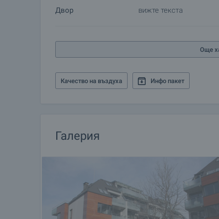
Двор
вижте текста
Още х
Качество на въздуха
Инфо пакет
Галерия