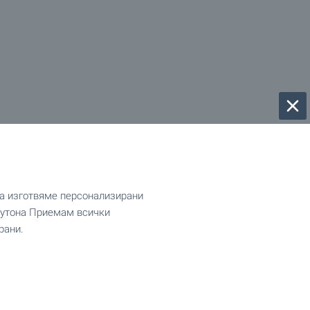
да изготвяме персонализирани
 бутона Приемам всички
рани.