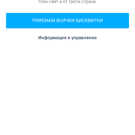
този сайт и от трети страни.
"Betty" на 210 м. (3 мин.)
Аптека
ПРИЕМАМ ВСИЧКИ БИСКВИТКИ
"Еконт" на 353 м. (5 мин.)
Поща/Куриер
Информация и управление
"Speedy" на 368 м. (5 мин.)
Поща/Куриер
"Studio V" на 233 м. (3 мин.)
Фризьорски салон
"Fresh area" на 217 м. (3
Химическо чистене
мин.)
"AD luxury studio" на 233 м. (3
Салон за красота
мин.)
"Вас-вет" на 365 м. (5 мин.)
Ветеринарен лекар