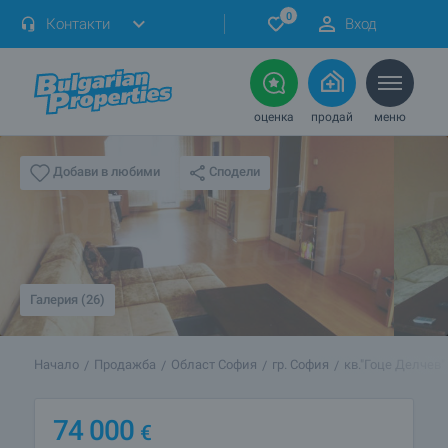
0
Контакти
Вход
оценка
продай
меню
Сподели
Добави в любими
Галерия (26)
Начало
Продажба
Област София
гр. София
кв."Гоце Делчев"
74 000
€