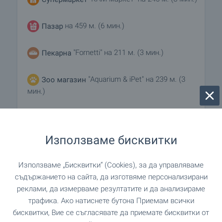
на 459 м. (6 мин.)
Пазар
"Fornetti" на 211 м. (3 мин.)
Пекарна
"Aquarium & iPet" на 239 м. (3
Зоо магазин
мин.)
"Мол България" на 901 м. (11 мин.)
Мол
Използваме бисквитки
УСЛУГИ
Използваме „Бисквитки“ (Cookies), за да управляваме
съдържанието на сайта, да изготвяме персонализирани
"Fibank" на 212 м. (3 мин.)
Банка
реклами, да измерваме резултатите и да анализираме
трафика. Ако натиснете бутона Приемам всички
бисквитки, Вие се съгласявате да приемате бисквитки от
"UniCredit Bulbank" на 342 м. (5 мин.)
Банка