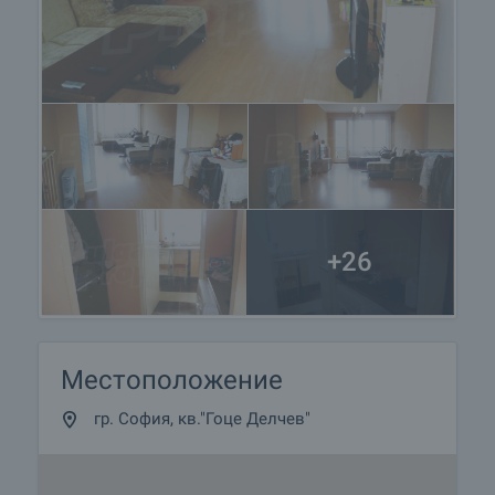
+26
Местоположение
гр. София, кв."Гоце Делчев"