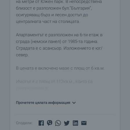
на метри от Южен парк. В непосредствена
близост е разположен бул.”България”,
осигуряващ бърз и лесен достъп до
централната част на столицата.
Апартаментът е разположен на 6-ти етаж в
сграда (немски панел) от 1985-та година.
Сградата е с асансьор. Изложението е юг/
север.
В цената е включено мазе с площ от 6 кв.м.
Имотът е с площ от 112кв.м., които са
разпределени в:
• Коридор
Прочетете цялата информация
• Всекидневна
• Две спални
• Отделна кухня
Сподели:
• Баня с тоалетна и отделна тоалетна