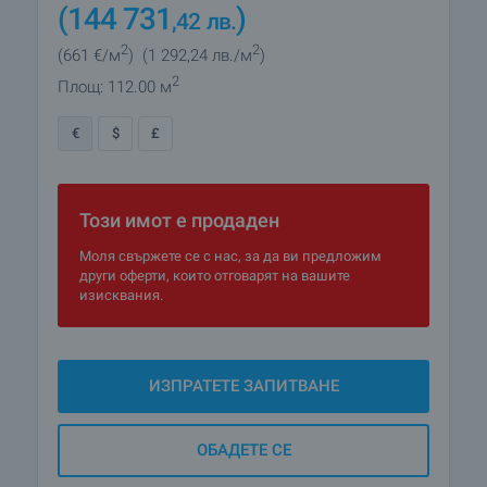
(144 731
)
,42
лв.
2
2
(661
€/м
)
(1 292
,24
лв./м
)
2
Площ: 112.00 м
€
$
£
Този имот е продаден
Моля свържете се с нас, за да ви предложим
други оферти, които отговарят на вашите
изисквания.
ИЗПРАТЕТЕ ЗАПИТВАНЕ
ОБАДЕТЕ СЕ