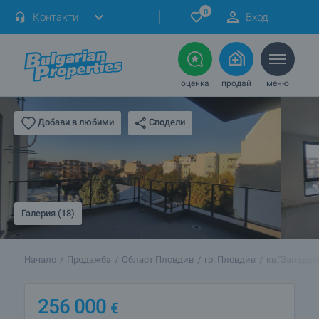
0
Контакти
Вход
оценка
продай
меню
Сподели
Добави в любими
Галерия (18)
Начало
Продажба
Област Пловдив
гр. Пловдив
кв."Западен
256 000
€