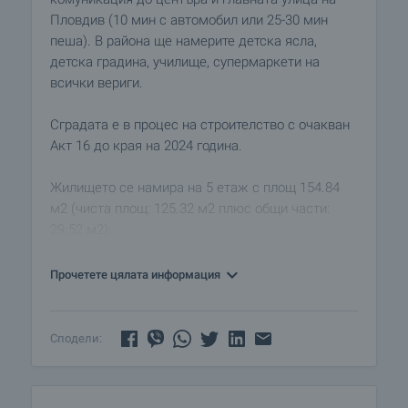
Пловдив (10 мин с автомобил или 25-30 мин
пеша). В района ще намерите детска ясла,
детска градина, училище, супермаркети на
всички вериги.
Сградата е в процес на строителство с очакван
Акт 16 до края на 2024 година.
Жилището се намира на 5 етаж с площ 154.84
м2 (чиста площ: 125.32 м2 плюс общи части:
29.52 м2):
• антре
• хол с кухненски бокс
Прочетете цялата информация
• 2 спални
• баня с тоалетна
• тоалетна
Сподели:
• 2 балкона
Малка, бутикова, 6-етажна сграда, която ще