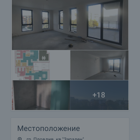
+18
Местоположение
гр. Пловдив, кв."Западен"