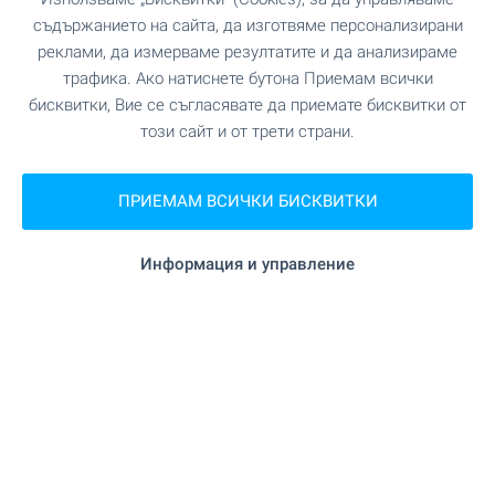
съдържанието на сайта, да изготвяме персонализирани
реклами, да измерваме резултатите и да анализираме
трафика. Ако натиснете бутона Приемам всички
УСЛУГИ
бисквитки, Вие се съгласявате да приемате бисквитки от
този сайт и от трети страни.
"Пощенска банка" на 817 м. (10 мин.)
Банка
ПРИЕМАМ ВСИЧКИ БИСКВИТКИ
"Пощенска банка" на 817 м. (10 мин.)
Банка
Информация и управление
на 478 м. (6 мин.)
Аптека
"4001" на 416 м. (6 мин.)
Поща/Куриер
"Еконт" на 745 м. (9 мин.)
Поща/Куриер
на 148 м. (2 мин.)
Фризьорски салон