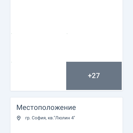
имейл или телефон.
Резервация на имота
Имотът може да бъде резервиран и свален от
продажба със заплащане на депозит, след
което се прекратява провеждането на огледи с
други купувачи и започва подготовка на
документите за сключване на предварителен и
окончателен договор. Свържете се с отговорния
брокер за подробна информация относно
процедурата на покупка и начините за плащане.
+27
Жилищен кредит
Ние си партнираме с водещите български банки
и можем да ви свържем с техните консултанти
за информация и кандидатстване за кредит.
Местоположение
гр. София, кв."Люлин 4"