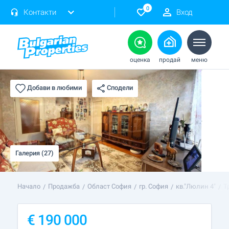
0
Контакти
Вход
оценка
продай
меню
Сподели
Добави в любими
Галерия (27)
Начало
Продажба
Област София
гр. София
кв."Люлин 4"
Т
€
190 000