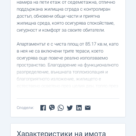
намира на пети етаж от седеметажна, отлично
поддържана жилищна сграда с контролиран
достъп, обновени общи части и приятна
жилищна среда, която осигурява спокойствие,
сигурност и комфорт за своите обитатели.
Апартаментът е с чиста площ от 85.17 кв.м, като
в нея не са включени трите тераси, което
осигурява още повече реално използваемо
пространство. Благодарение на функционалното
разпределение, външната топлоизолация и
благоприятното изложение, жилището е
естествено осветено през целия ден, топло през
зимата и приятно прохладно през летните
месеци.
Сподели:
Разпределение:
• просторно входно антре;
• светла и комфортна дневна, подходяща както
Характеристики на имота
за семейни събирания, така и за почивка;