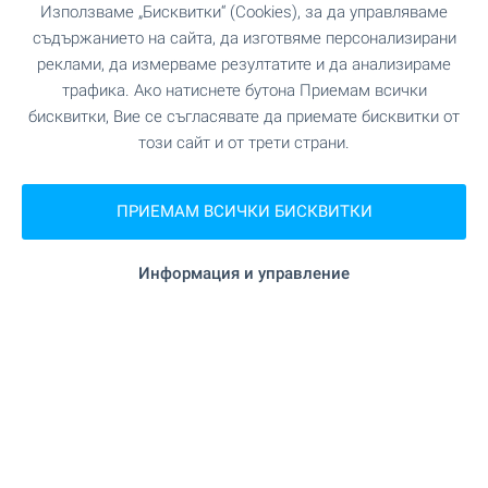
Използваме „Бисквитки“ (Cookies), за да управляваме
съдържанието на сайта, да изготвяме персонализирани
Абонирайте се за нашите
бюлетини
!
реклами, да измерваме резултатите и да анализираме
трафика. Ако натиснете бутона Приемам всички
бисквитки, Вие се съгласявате да приемате бисквитки от
този сайт и от трети страни.
Следвайте ни
ПРИЕМАМ ВСИЧКИ БИСКВИТКИ
Информация и управление