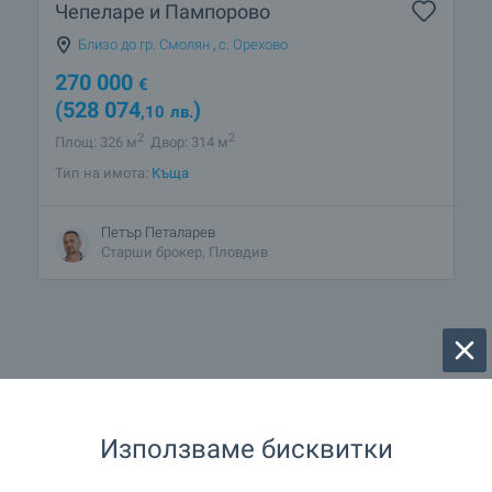
Чепеларе и Пампорово
Близо до гр. Смолян
,
с. Орехово
270 000
€
(528 074
)
,10
лв.
2
2
Площ: 326 м
Двор: 314 м
Тип на имота:
Къща
Петър Петаларев
Старши брокер, Пловдив
1 от 1 резултата
Използваме бисквитки