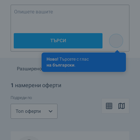
Опишете вашите предп
ТЪРСИ
Ново!
Търсете с глас
на български
.
Разширено търсене
Запази търсенето
1
намерени оферти
Подреди по
Топ оферти