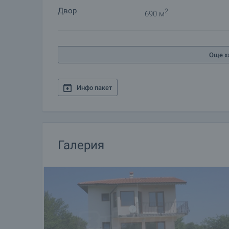
Двор
2
690 м
Още х
Инфо пакет
Галерия