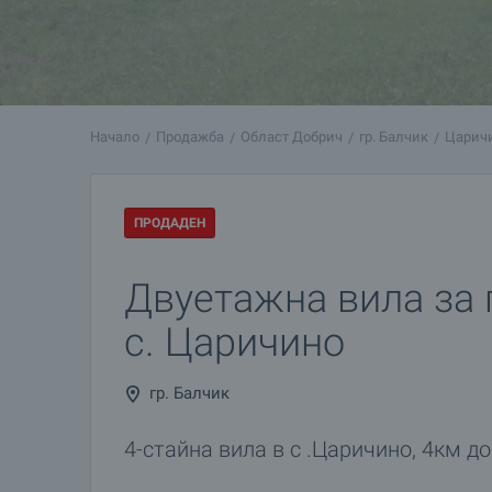
Начало
Продажба
Област Добрич
гр. Балчик
Царич
ПРОДАДЕН
Двуетажна вила за
с. Царичино
гр. Балчик
4-стайна вила в с .Царичино, 4км д