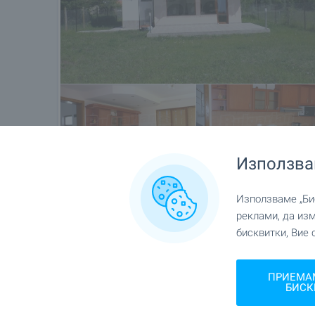
Използва
Използваме „Бис
Местоположение
реклами, да из
бисквитки, Вие 
гр. Балчик
ПРИЕМА
БИСК