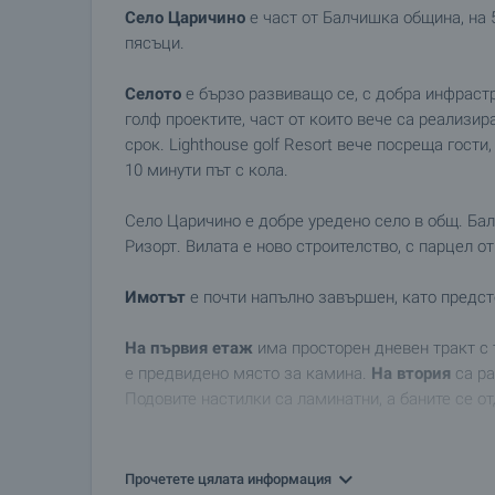
Село Царичино
е част от Балчишка община, на 
пясъци.
Селото
е бързо развиващо се, с добра инфраст
голф проектите, част от които вече са реализир
срок. Lighthouse golf Resort вече посреща гости
10 минути път с кола.
Село Царичино е добре уредено село в общ. Бал
Ризорт. Вилата е ново строителство, с парцел от
Имотът
е почти напълно завършен, като предст
На първия етаж
има просторен дневен тракт с т
е предвидено място за камина.
На втория
са ра
Подовите настилки са ламинатни, а баните се о
Окабеляването за телевизия и охранителна сис
Прочетете цялата информация