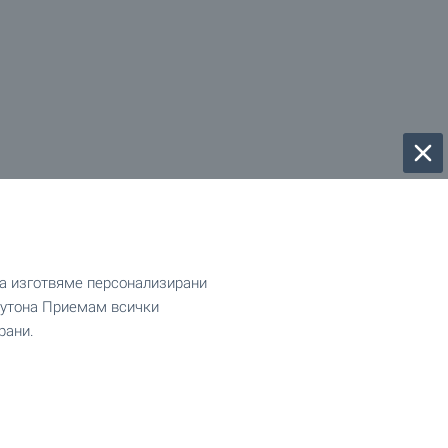
да изготвяме персонализирани
 бутона Приемам всички
рани.