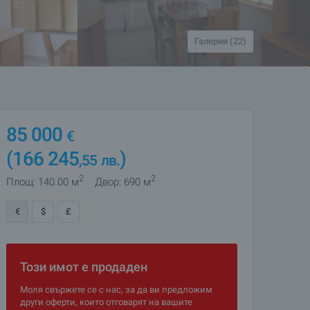
Галерия (22)
85 000
€
(166 245
)
,55
лв.
2
2
Площ: 140.00 м
Двор: 690 м
€
$
£
Този имот е продаден
Моля свържете се с нас, за да ви предложим
други оферти, които отговарят на вашите