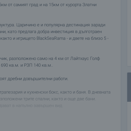
5км от самият град и на 15км от курорта Златни
руктура. Царичино е и популярна дестинация заради
ани, като предлага добра инвестиция в дълготраен
, както и игрището BlackSeaRama - и двете на близо 5 -
чик, разположено само на 4 км от Лайтхаус Голф
 690 кв.м. и РЗП 140 кв.м..
оят дребни довършителни работи.
рапезария и кухненски бокс, както и баня. В дневната
зположени трите спални, както и още две бани.
тдават в напълно завършен вид.
тема също е предвидено