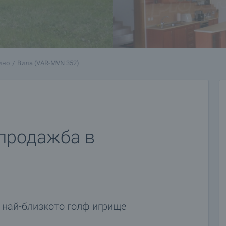
ино
Вилa (VAR-MVN 352)
 продажба в
о най-близкото голф игрище