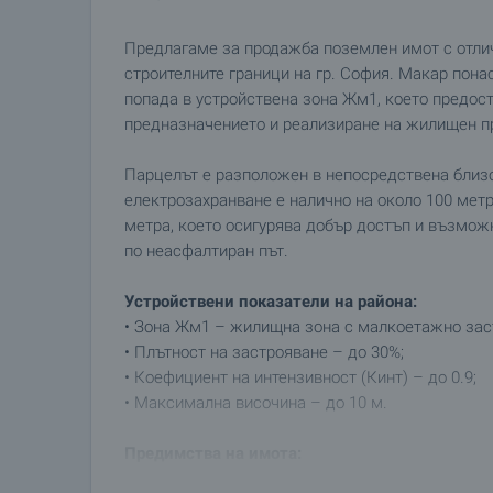
Предлагаме за продажба поземлен имот с отли
строителните граници на гр. София. Макар пона
попада в устройствена зона Жм1, което предос
предназначението и реализиране на жилищен п
Парцелът е разположен в непосредствена близо
електрозахранване е налично на около 100 метр
метра, което осигурява добър достъп и възмож
по неасфалтиран път.
Устройствени показатели на района:
• Зона Жм1 – жилищна зона с малкоетажно зас
• Плътност на застрояване – до 30%;
• Коефициент на интензивност (Кинт) – до 0.9;
• Максимална височина – до 10 м.
Предимства на имота:
• Разположен в строителните граници на София;