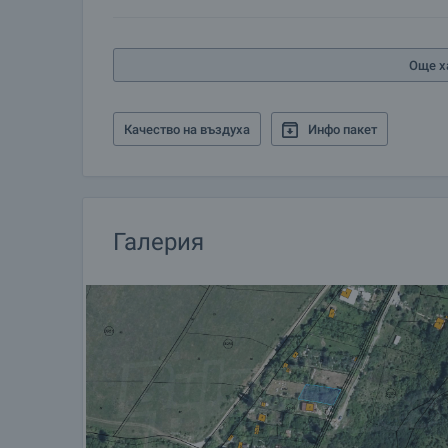
информация относно процедурата на покупка и 
Още х
Жилищен кредит
Ние си партнираме с водещите български банки
информация и кандидатстване за кредит.
Качество на въздуха
Инфо пакет
Галерия