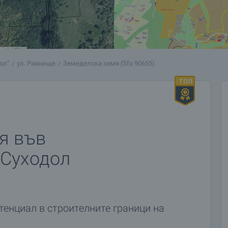
ол"
ул. Равнище
Земеделска земя (Sfa 90655)
я във
 Суходол
тенциал в строителните граници на