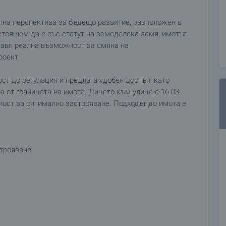
чна перспектива за бъдещо развитие, разположен в
стоящем да е със статут на земеделска земя, имотът
тавя реална възможност за смяна на
роект.
ст до регулация и предлага удобен достъп, като
а от границата на имота. Лицето към улица е 16.03
ност за оптимално застрояване. Подходът до имота е
трояване;