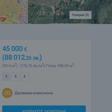
Галерия (5)
45 000
€
(88 012
)
,35
лв.
2
2
2
(90
€/м
)
(176
,73
лв./м
)
Площ: 498.00 м
€
$
£
Дължима комисиона
ИЗПРАТЕТЕ ЗАПИТВАНЕ