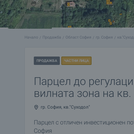
Начало
Продажба
Област София
гр. София
кв."Суход
ПРОДАЖБА
ЧАСТНИ ЛИЦА
Парцел до регулаци
вилната зона на кв.
гр. София, кв."Суходол"
Парцел с отличен инвестиционен по
София