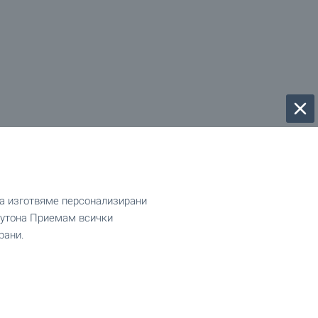
да изготвяме персонализирани
 бутона Приемам всички
рани.