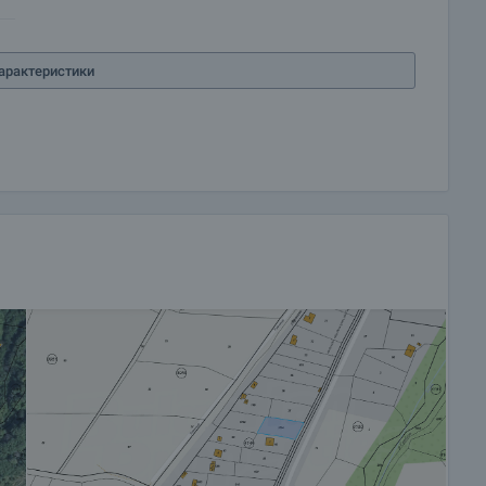
начините за плащане.
арактеристики
 и можем да ви свържем с техните консултанти за