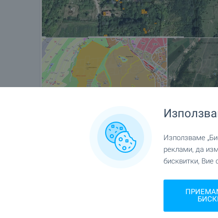
Използва
Местоположение
Използваме „Бис
гр. София, кв."Суходол"
реклами, да из
бисквитки, Вие 
ПРИЕМА
БИСК