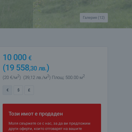
Галерия (12)
10 000
€
(19 558
)
,30
лв.
2
2
2
(20
€/м
)
(39
,12
лв./м
)
Площ: 500.00 м
€
$
£
Този имот е продаден
Моля свържете се с нас, за да ви предложим
други оферти, които отговарят на вашите