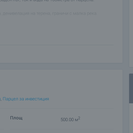
 денивелация на терена, граничи с малка река.
я
,
Парцел за инвестиция
Площ
2
500.00 м