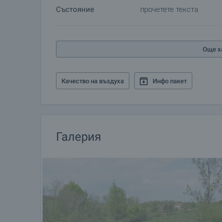
Състояние
прочетете текста
Още х
Качество на въздуха
Инфо пакет
Галерия