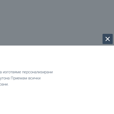
да изготвяме персонализирани
 бутона Приемам всички
рани.