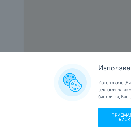
Използва
Използваме „Бис
реклами, да из
бисквитки, Вие 
ПРИЕМА
БИСК