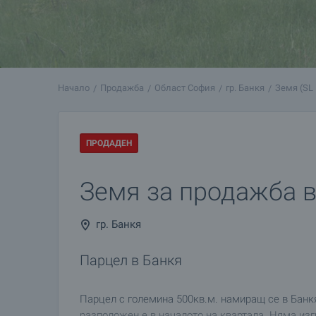
Начало
Продажба
Област София
гр. Банкя
Земя (SL
ПРОДАДЕН
Земя за продажба в
гр. Банкя
Парцел в Банкя
Парцел с големина 500кв.м. намиращ се в Банкя
разположен е в началото на квартала. Няма изгр