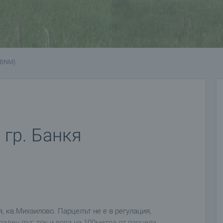
 BNM)
 гр. Банкя
, кв.Михаилово. Парцелът не е в регулация,
аден път; ток и вода на 100метра от парцела.