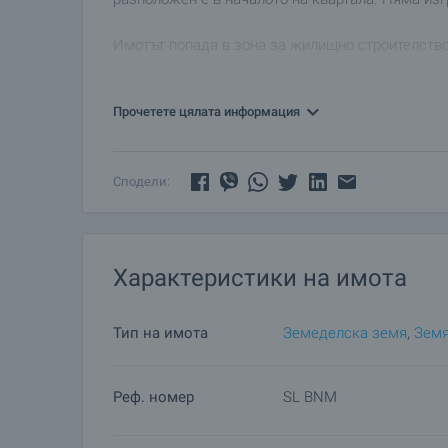
Имотът попада в зона за жилищно строителство,
Цена: 10 000Евро
Прочетете цялата информация
Сподели:
Характеристики на имота
Тип на имота
Земеделска земя
,
Зем
Реф. номер
SL BNM