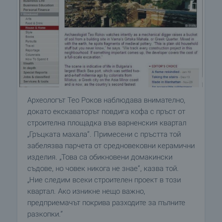
Археологът Тео Роков наблюдава внимателно,
докато екскаваторът повдига кофа с пръст от
строителна площадка във варненския квартал
„Гръцката махала”. Примесени с пръстта той
забелязва парчета от средновековни керамични
изделия. „Това са обикновени домакински
съдове, но човек никога не знае”, казва той.
„Ние следим всеки строителен проект в този
квартал. Ако изникне нещо важно,
предприемачът покрива разходите за пълните
разкопки.”