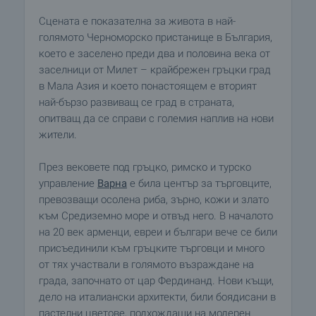
Сцената е показателна за живота в най-
голямото Черноморско пристанище в България,
което е заселено преди два и половина века от
заселници от Милет – крайбрежен гръцки град
в Мала Азия и което понастоящем е вторият
най-бързо развиващ се град в страната,
опитващ да се справи с големия наплив на нови
жители.
През вековете под гръцко, римско и турско
управление
Варна
е била център за търговците,
превозващи осолена риба, зърно, кожи и злато
към Средиземно море и отвъд него. В началото
на 20 век арменци, евреи и българи вече се били
присъединили към гръцките търговци и много
от тях участвали в голямото възраждане на
града, започнато от цар Фердинанд. Нови къщи,
дело на италиански архитекти, били боядисани в
пастелни цветове, подхождащи на модерен