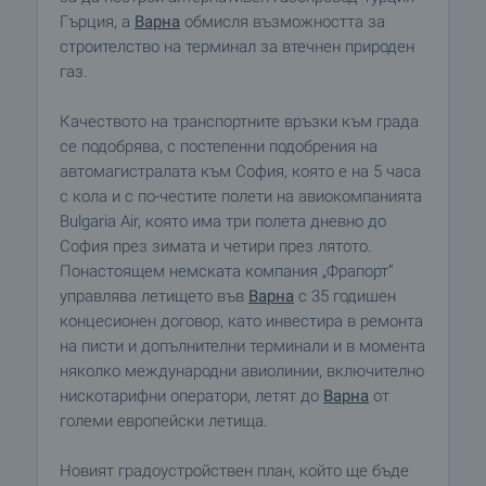
Гърция, а
Варна
обмисля възможността за
строителство на терминал за втечнен природен
газ.
Качеството на транспортните връзки към града
се подобрява, с постепенни подобрения на
автомагистралата към София, която е на 5 часа
с кола и с по-честите полети на авиокомпанията
Bulgaria Air, която има три полета дневно до
София през зимата и четири през лятото.
Понастоящем немската компания „Фрапорт”
управлява летището във
Варна
с 35 годишен
концесионен договор, като инвестира в ремонта
на писти и допълнителни терминали и в момента
няколко международни авиолинии, включително
нискотарифни оператори, летят до
Варна
от
големи европейски летища.
Новият градоустройствен план, който ще бъде