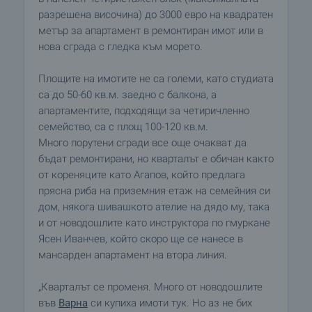
разрешена височина) до 3000 евро на квадратен
метър за апартамент в ремонтиран имот или в
нова сграда с гледка към морето.
Площите на имотите не са големи, като студиата
са до 50-60 кв.м. заедно с балкона, а
апартаментите, подходящи за четиричленно
семейство, са с площ 100-120 кв.м.
Много порутени сгради все още очакват да
бъдат ремонтирани, но кварталът е обичан както
от кореняците като Агапов, който предлага
прясна риба на приземния етаж на семейния си
дом, някога шивашкото ателие на дядо му, така
и от новодошлите като инструктора по гмуркане
Ясен Иванчев, който скоро ще се нанесе в
мансарден апартамент на втора линия.
„Кварталът се променя. Много от новодошлите
във
Варна
си купиха имоти тук. Но аз не бих