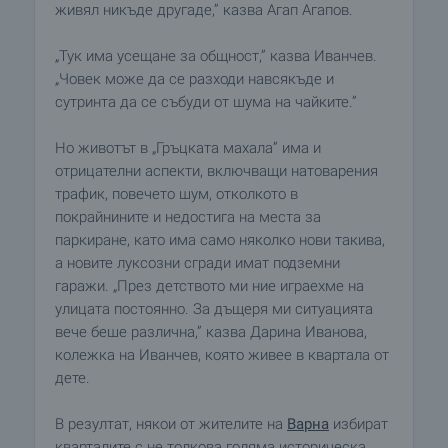
живял никъде другаде,” казва Агап Агапов.
„Тук има усещане за общност,” казва Иванчев.
„Човек може да се разходи навсякъде и
сутринта да се събуди от шума на чайките.”
Но животът в „Гръцката махала” има и
отрицателни аспекти, включващи натоварения
трафик, повечето шум, отколкото в
покрайнините и недостига на места за
паркиране, като има само няколко нови такива,
а новите луксозни сгради имат подземни
гаражи. „През детството ми ние играехме на
улицата постоянно. За дъщеря ми ситуацията
вече беше различна,” казва Дарина Иванова,
колежка на Иванчев, която живее в квартала от
дете.
В резултат, някои от жителите на
Варна
избират
кварталите с не толкова голяма историческа