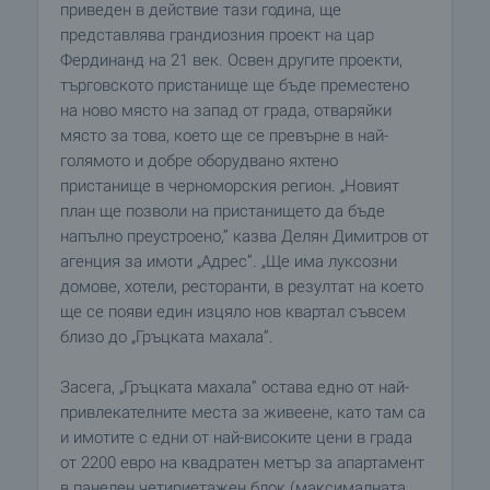
приведен в действие тази година, ще
представлява грандиозния проект на цар
Фердинанд на 21 век. Освен другите проекти,
търговското пристанище ще бъде преместено
на ново място на запад от града, отваряйки
място за това, което ще се превърне в най-
голямото и добре оборудвано яхтено
пристанище в черноморския регион. „Новият
план ще позволи на пристанището да бъде
напълно преустроено,” казва Делян Димитров от
агенция за имоти „Адрес”. „Ще има луксозни
домове, хотели, ресторанти, в резултат на което
ще се появи един изцяло нов квартал съвсем
близо до „Гръцката махала”.
Засега, „Гръцката махала” остава едно от най-
привлекателните места за живеене, като там са
и имотите с едни от най-високите цени в града
от 2200 евро на квадратен метър за апартамент
в панелен четириетажен блок (максималната