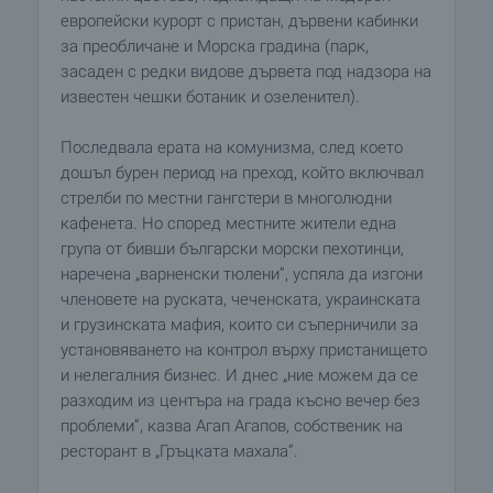
европейски курорт с пристан, дървени кабинки
за преобличане и Морска градина (парк,
засаден с редки видове дървета под надзора на
известен чешки ботаник и озеленител).
Последвала ерата на комунизма, след което
дошъл бурен период на преход, който включвал
стрелби по местни гангстери в многолюдни
кафенета. Но според местните жители една
група от бивши български морски пехотинци,
наречена „варненски тюлени”, успяла да изгони
членовете на руската, чеченската, украинската
и грузинската мафия, които си съперничили за
установяването на контрол върху пристанището
и нелегалния бизнес. И днес „ние можем да се
разходим из центъра на града късно вечер без
проблеми”, казва Агап Агапов, собственик на
ресторант в „Гръцката махала”.