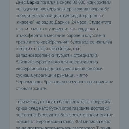
Днес
Варна
привлича около 30 000 нови жители
на година и наскоро за втора година подред бе
победител в класацията „Най-добър град за
живеене” на радио Дарик и 24 часа. Студентите
от трите местни университета поддържат
атмосферата в местните барове и клубове, а
през лятото крайбрежният булевард се изпълва
с гости от столицата София, със
западноевропейски туристи, отседнали в
близките курорти и дошли на еднодневна
екскурзия из града и с увеличаващ се брой
руснаци, украинци и румънци, чиито
Черноморски брегове са по-малко гостоприемни
от българските.
Този месец страната бе засегната от енергийна
криза след като Русия спря газовите доставки
за Европа. В резултат българското правителство
поиска от Европейския съюз 400 милиона евро
за да построи алтернативен газопровод Турция-