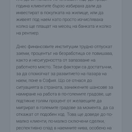
година клиентите бързо избираха дали да
инвестират в покупката на жилище, или да
живеят под наем като просто изчисляваха
колко ще плащат на месец на банката и колко
на рентиер.
Днес финансовите институции трудно отпускат
заеми, процентът на безработица се повишава,
както и несигурността от запазване на
работното място. Тези фактори са достатъчни,
за да спомогнат за развитието на пазара на
наем, поне в София. Що се отнася до
ситуацията в страната, занижените шансове за
намиране на работа в по-големите градове, ще
подтикне голям процент от желаещите да
мигрират в големите градове за момента, да са
откажат от подобен ход. Това ще доведе до по-
малко клиенти, по-малко сключени сделки,
респективно спад в наемните нива, особено на