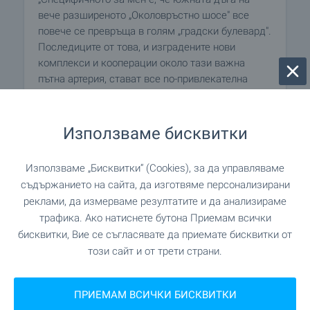
вече разширеното „Околовръстно шосе" все
повече се превръща в голям „градски булевард".
Последиците от това, и изградените нови
комплекси и кооперации около тази важна
пътна артерия, стават все no-привлекателна
алтернатива за кандидат-наемателите", посочва
той.
Използваме бисквитки
При сегашната, несигурна, икономическа
обстановка играчите на пазара не само
Използваме „Бисквитки“ (Cookies), за да управляваме
променят ценовите равнища, но също така и
съдържанието на сайта, да изготвяме персонализирани
условията по договорите.
реклами, да измерваме резултатите и да анализираме
трафика. Ако натиснете бутона Приемам всички
„Напоследък се наложи практиката да се
бисквитки, Вие се съгласявате да приемате бисквитки от
сключват договори за срок от една година",
този сайт и от трети страни.
посочва Мая Иванова. По нейни наблюдения
наемодателите са категорични и под една година
трудно си дават жилищата под наем.
ПРИЕМАМ ВСИЧКИ БИСКВИТКИ