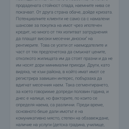
продадената стойност спада, наемните нива се
покачват. От друга страна обаче, дойде кризата.
Потенциалните клиенти не само са с намалени
шансове за покупка на имот чрез ипотечен
кредит, но много от тях изпитват затруднения
да плащат високи месечни „вноски" на
рентиерите. Това се усети от наемодателите и
част от тях предпочетоха да смъкнат цените,
отколкото жилищата им да стоят празни и да не
им носят дори минимални приходи. Други, като
видяха, че към района, в който имат имот се
регистрира завишен интерес, побързаха да
вдигнат месечния наем. Така сегментирането,
за което говорихме допреди половин година, и
днес е налице, но факторите, по които се
определя наема, са различни. Преди време,
основното беше дали имотът е на
комуникативно място, степен на обзавеждане,
наличие на услуги (детска градина, училище,