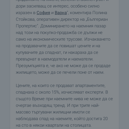
дори засилващ се интерес, особено силно
изразен в
София
и
Варна
", коментира Полина
Стойкова, оперативен директор на „Бългериан
Пропертис". Доминирането на наемния пазар
над този на покупко-продажба се дължи не
само на икономическите трусове. Изчакването
на продавачите да се повишат цените и на
купувачите да спаднат, ги накараха да се
превърнат в наемодатели и наематели.
Презумпцията е, че ако не може да се продаде
жилището, може да се печели поне от наем.
Цените, на които се продават апартаментите,
спаднаха с около 15%, изчисляват експерти. В
същото Време при наемните нива не може да се
очертае възходящ тренд. И при трите най-
масово търгувани жилищни имоти се
наблюдава спад на наемите, който достига 20
на сто в някои квартали на столицата.