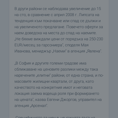
В други райони се наблюдава увеличение до 15
на сто, в сравнение с април 2008 г. Липсата на
тенденция към покачване или спад се дължи и
на увеличеното предлагане. Повечето оферти за
наем доведоха на места до спад на наемите.
„Не бяхме виждали цени от порядъка на 250-230
EUR/месец за гарсониера", споделя Мая
Иванова, мениджър „Наеми" в агенция „Явлена".
„В София и другите големи градове има
сближаване на ценовите разлики между така
наречените „елитни" райони, от една страна, и по-
масовите жилищни квартали, от друга, като
качеството на конкретния имот и неговата
локация заема водеща роля при формирането
на цената", казва Евгени Джоргов, управител на
агенция „Арсенал".
„Специфичното за мен е, че южната дъга на