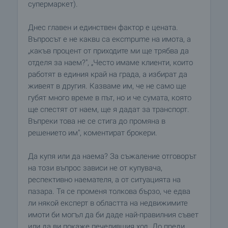
супермаркет).
Днес главен и единствен фактор е цената.
Въпросът е не каквu са eкcmpume на имота, a
„какъв процент от приходите ми ще трябва да
отделя за наем?", „Често имаме клиенти, които
работят в единия край на града, а избират да
живеят в другия. Казваме им, че не само ще
губят много време в път, но и че сумата, която
ще спестят от наем, ще я дадат за транспорт.
Въпреки това не се стига до промяна в
решението им", коментират брокери.
Да купя или да наема? За съжаление отговорът
на този въпрос зависи не от купувача,
респективно наемателя, а от ситуацията на
пазара. Тя се променя толкова бързо, че едва
ли някой експерт в областта на недвижимите
имоти би могъл да би даде най-правилния съвет
или да ви покаже печелившия ход. До преди