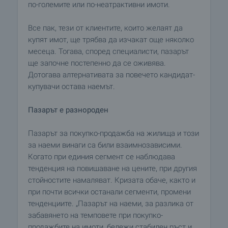
по-големите или по-неатрактивни имоти.
Все пак, тези от клиентите, които желаят да
купят имот, ще трябва да изчакат още няколко
месеца. Тогава, според специалисти, пазарът
ще започне постепенно да се оживява.
Дотогава алтернативата за повечето кандидат-
купувачи остава наемът.
Пазарът е разнороден
Пазарът за покупко-продажба на жилища и този
за наеми винаги са били взаимнозависими.
Когато при единия сегмент се наблюдава
тенденция на повишаване на цените, при другия
стойностите намаляват. Кризата обаче, както и
при почти всички останали сегменти, промени
тенденциите. „Пазарът на наеми, за разлика от
забавянето на темповете при покупко-
продажбите на имоти, бележи стабилен ръст и