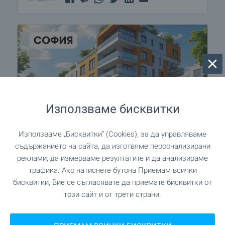
Използваме бисквитки
Използваме „Бисквитки“ (Cookies), за да управляваме
съдържанието на сайта, да изготвяме персонализирани
реклами, да измерваме резултатите и да анализираме
Жилища ново строителство
трафика. Ако натиснете бутона Приемам всички
в гр. София - нов дом или
бисквитки, Вие се съгласявате да приемате бисквитки от
инвестиция
този сайт и от трети страни.
Новото строителство в София е хит и тази
година, а BULGARIAN PROPERTIES е лидер в