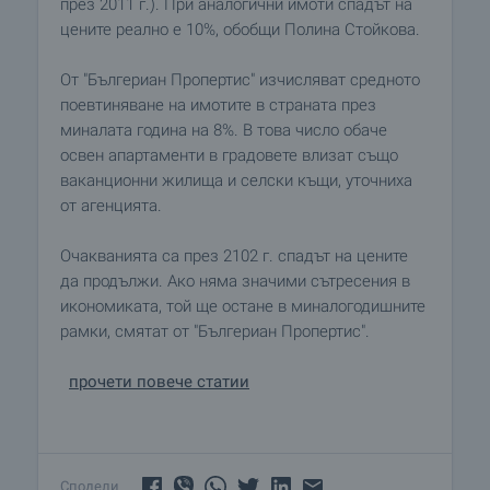
през 2011 г.). При аналогични имоти спадът на
цените реално е 10%, обобщи Полина Стойкова.
От "Бългериан Пропертис" изчисляват средното
поевтиняване на имотите в страната през
миналата година на 8%. В това число обаче
освен апартаменти в градовете влизат също
ваканционни жилища и селски къщи, уточниха
от агенцията.
Очакванията са през 2102 г. спадът на цените
да продължи. Ако няма значими сътресения в
икономиката, той ще остане в миналогодишните
рамки, смятат от "Бългериан Пропертис".
прочети повече статии
Сподели