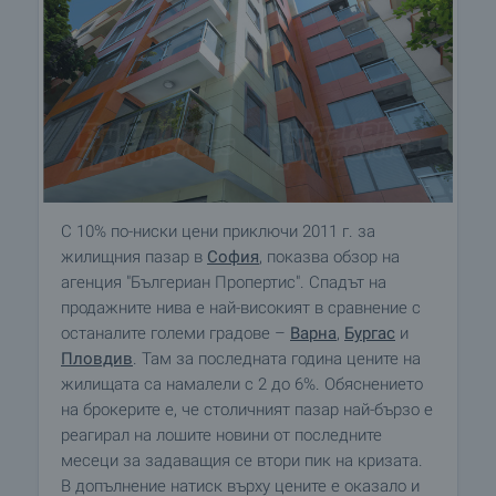
С 10% по-ниски цени приключи 2011 г. за
жилищния пазар в
София
, показва обзор на
агенция "Бългериан Пропертис". Спадът на
продажните нива е най-високият в сравнение с
останалите големи градове –
Варна
,
Бургас
и
Пловдив
. Там за последната година цените на
жилищата са намалели с 2 до 6%. Обяснението
на брокерите е, че столичният пазар най-бързо е
реагирал на лошите новини от последните
месеци за задаващия се втори пик на кризата.
В допълнение натиск върху цените е оказало и