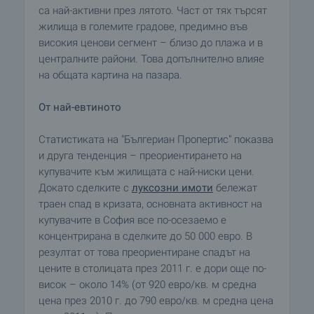
са най-активни през лятото. Част от тях търсят
жилища в големите градове, предимно във
високия ценови сегмент – близо до плажа и в
централните райони. Това допълнително влияе
на общата картина на пазара.
От най-евтиното
Статистиката на "Бългериан Пропертис" показва
и друга тенденция – преориентирането на
купувачите към жилищата с най-ниски цени.
Докато сделките с
луксозни имоти
бележат
траен спад в кризата, основната активност на
купувачите в София все по-осезаемо е
концентрирана в сделките до 50 000 евро. В
резултат от това преориентиране спадът на
цените в столицата през 2011 г. е дори още по-
висок – около 14% (от 920 евро/кв. м средна
цена през 2010 г. до 790 евро/кв. м средна цена