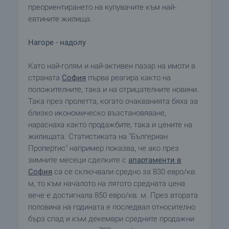
преориентирането на купувачите към най-
евтините жилища.
Нагоре - надолу
Като най-голям и най-активен пазар на имоти в
страната
София
първа реагира както на
положителните, така и на отрицателните новини.
Така през пролетта, когато очакванията бяха за
близко икономическо възстановяване,
нараснаха както продажбите, така и цените на
жилищата. Статистиката на "Бългериан
Пропертис" например показва, че ако през
зимните месеци сделките с
апартаменти в
София
са се сключвали средно за 830 евро/кв.
м, то към началото на лятото средната цена
вече е достигнала 850 евро/кв. м. През втората
половина на годината е последвал относително
бърз спад и към декември средните продажни