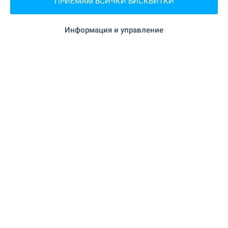
ПРИЕМАМ ВСИЧКИ БИСКВИТКИ
продажбата на жилища в новостроящи се
сгради. Вижте нашите топ оферти и направете
Информация и управление
своя избор още сега! Отлични цени и богат
избор на проекти от доказани инвеститори.
Актуални цени и наличности, подбор спрямо
вашето търсене, помощ при договаряне на
схема на плащане и юридическа подкрепа.
БЕЗ КОМИСИОННА от купувача!
ВИЖТЕ ОЩЕ