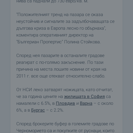
нива са паднали до 730 евро/кв. м.
"Положителният тренд на пазара се оказа
неустойчив и сигналите за задълбочаващата се
дългова криза в Европа лесно го обърнаха",
коментира оперативният директор на
"Бългериан Пропертис" Полина Стойкова.
Според нея пазарите в останалите градове
реагират с по-голямо закъснение. По тази
причина на места лошите новини от края на
2011 г. все още отекват относително слабо.
От НСИ леко затварят ножицата, като отчитат,
че за година цените на
жилищата в София
са
намалели с 6.5%, в
Пловдив
и
Варна
– с около
6%, а в
Бургас
– с 2.2%.
Според брокерите буфер в големите градове по
Черноморието са и покупките от руснаци, които