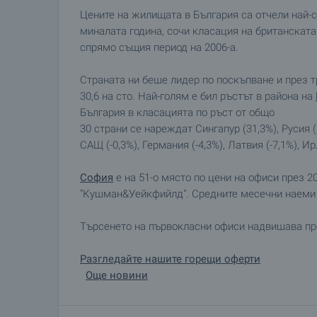
Цените на жилищата в България са отчели най-с
миналата година, сочи класация на британската
спрямо същия период на 2006-а.
Страната ни беше лидер по поскъпване и през 
30,6 на сто. Най-голям е бил ръстът в района на
България в класацията по ръст от общо
30 страни се нареждат Сингапур (31,3%), Русия 
САЩ (-0,3%), Германия (-4,3%), Латвия (-7,1%), Ир
София
е на 51-о място по цени на офиси през 20
"Кушман&Уейкфийлд". Средните месечни наеми у
Търсенето на първокласни офиси надвишава пре
Разгледайте нашите горещи оферти
Още новини