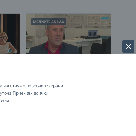
МЕДИИТЕ ЗА НАС
S
NOVA: Пазарът на имоти се
да изготвяме персонализирани
L Lake
успокоява след бума около
 бутона Приемам всички
еврото
рани.
В централната емисия новини на NOVA
на 26 юли 2026 г. старши брокерът на
абната
BULGARIAN PROPERTIES Иван Крумов и
нашата клиентка Деница от Стара
Загора представиха своя поглед към
ежа на
актуалната ситуация на имотния пазар.