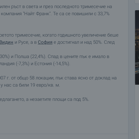
илен ръст в света и през последното тримесечие на
 компания "Найт Франк". Те са се повишили с 33,7%
третото тримесечие, когато годишното увеличение беше
Видин
и Русе, а в
София
е достигнал и над 50%. След
(30%) и Полша (22,4%). Спад в цените пък е имало в
ландия (-7,3%) и Естония (-14,5%).
07 г. от общо 58 локации, пък става ясно от доклад на
 нас са били 19 евро/кв. м.
длагането, а незаетите площи са под 5%.