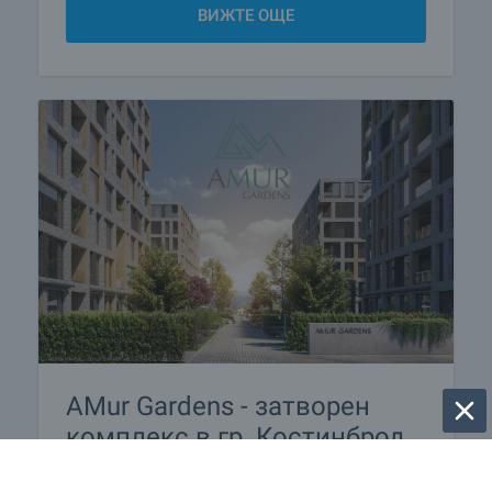
ВИЖТЕ ОЩЕ
AMur Gardens - затворен
комплекс в гр. Костинброд
Идеалният баланс между близост до София и