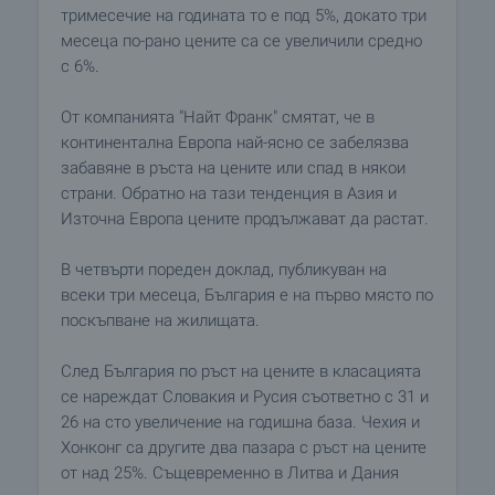
тримесечие на годината то е под 5%, докато три
месеца по-рано цените са се увеличили средно
с 6%.
От компанията "Найт Франк" смятат, че в
континентална Европа най-ясно се забелязва
забавяне в ръста на цените или спад в някои
страни. Обратно на тази тенденция в Азия и
Източна Европа цените продължават да растат.
В четвърти пореден доклад, публикуван на
всеки три месеца, България е на първо място по
поскъпване на жилищата.
След България по ръст на цените в класацията
се нареждат Словакия и Русия съответно с 31 и
26 на сто увеличение на годишна база. Чехия и
Хонконг са другите два пазара с ръст на цените
от над 25%. Същевременно в Литва и Дания