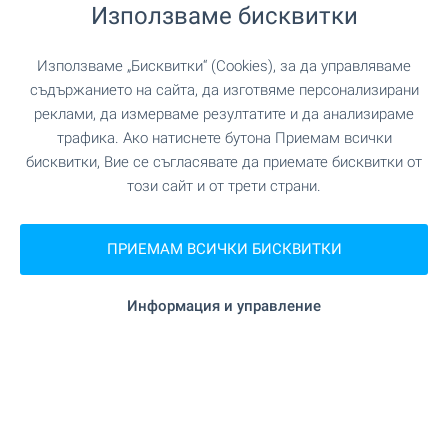
спокойствието на малкия град! Намирате го на
Използваме бисквитки
ул. Славянска в гр. Костинброд, точно до BILLA
Park, където се намира новоизграждащият се
Използваме „Бисквитки“ (Cookies), за да управляваме
комплекс AMur Gardens - най-новият проект от
съдържанието на сайта, да изготвяме персонализирани
гамата жилищни сгради и комплекси AMur.
реклами, да измерваме резултатите и да анализираме
трафика. Ако натиснете бутона Приемам всички
Изберете между разнообразие от апартаменти
бисквитки, Вие се съгласявате да приемате бисквитки от
на атрактивни цени!
този сайт и от трети страни.
Без комисионна!
ПРИЕМАМ ВСИЧКИ БИСКВИТКИ
ВИЖТЕ ОЩЕ
Информация и управление
Информирайте се първи
Абонирайте се за нашите нюзлетъри с топ
оферти, нови обяви, намалени цени и важна