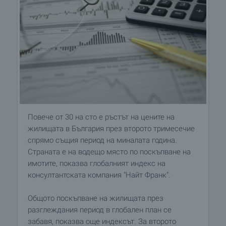
Повече от 30 на сто е ръстът на цените на
жилищата в България през второто тримесечие
спрямо същия период на миналата година.
Страната е на водещо място по поскъпване на
имотите, показва глобалният индекс на
консултантската компания "Найт Франк".
Общото поскъпване на жилищата през
разглеждания период в глобален план се
забавя, показва още индексът. За второто