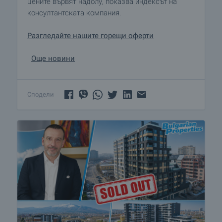
цените вървят надолу, показва индексът на
консултантската компания.
Разгледайте нашите горещи оферти
Още новини
Сподели