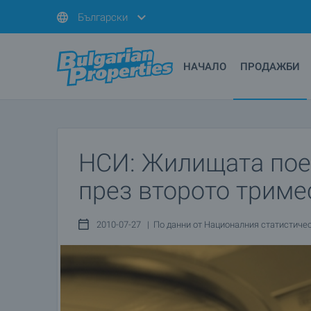
Български
НАЧАЛО
ПРОДАЖБИ
НСИ: Жилищата пое
през второто тримес
2010-07-27 | По данни от Националния статистиче