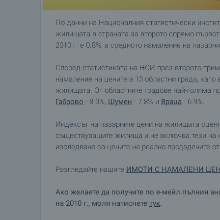
По данни на Националния статистически инстит
жилищата в страната за второто спрямо първот
2010 г. е 0.8%, а средното намаление на пазарн
Според статистиката на НСИ през второто трим
намаление на цените в 13 областни града, като 
жилищата. От областните градове най-голяма п
Габрово
- 8.3%,
Шумен
- 7.8% и
Враца
- 6.9%.
Индексът на пазарните цени на жилищата оценя
съществуващите жилища и не включва тези на н
изследване са цените на реално продадените о
Разгледайте нашите
ИМОТИ С НАМАЛЕНИ ЦЕ
Ако желаете да получите по е-мейл пълния 
на 2010 г., моля натиснете
тук
.