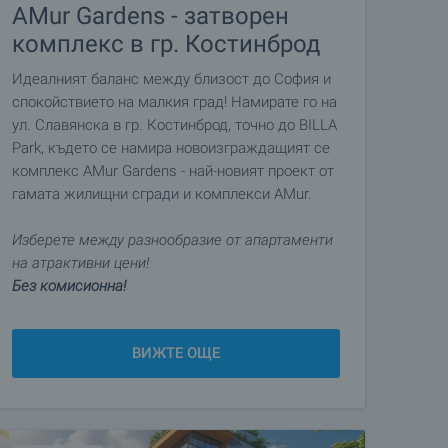
AMur Gardens - затворен
комплекс в гр. Костинброд
Идеалният баланс между близост до София и
спокойствието на малкия град! Намирате го на
ул. Славянска в гр. Костинброд, точно до BILLA
Park, където се намира новоизграждащият се
комплекс AMur Gardens - най-новият проект от
гамата жилищни сгради и комплекси AMur.
Изберете между разнообразие от апартаменти
на атрактивни цени!
Без комисионна!
ВИЖТЕ ОЩЕ