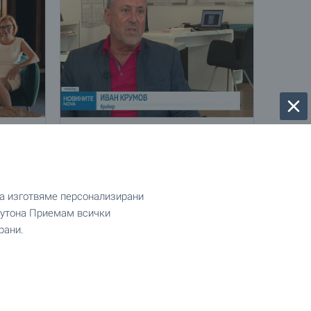
S
NOVA: Пазарът на имоти се
L Lake
успокоява след бума около
еврото
В централната емисия новини на NOVA
да изготвяме персонализирани
на 26 юли 2026 г. старши брокерът на
абната
 бутона Приемам всички
BULGARIAN PROPERTIES Иван Крумов и
нашата клиентка Деница от Стара
рани.
Загора представиха своя поглед към
ежа на
актуалната ситуация на имотния пазар.
Деница разказа за решението на
семейството си да продаде имота си в
Стара Загора и да закупи ново жилище
артньор
в столичния комплекс Central Park с
а на