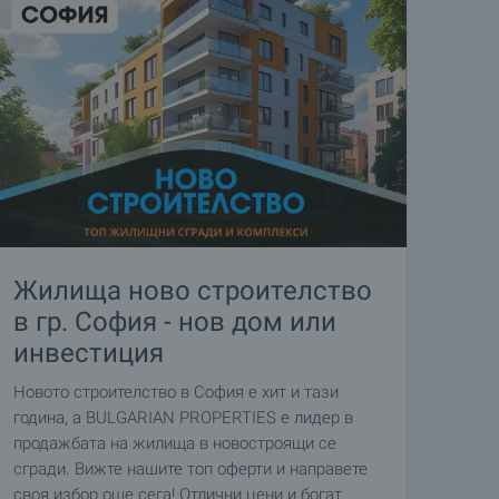
Жилища ново строителство
в гр. София - нов дом или
инвестиция
Новото строителство в София е хит и тази
година, а BULGARIAN PROPERTIES е лидер в
продажбата на жилища в новостроящи се
сгради. Вижте нашите топ оферти и направете
своя избор още сега! Отлични цени и богат