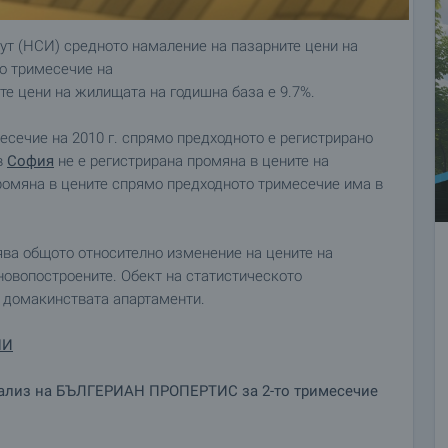
ут (НСИ) средното намаление на пазарните цени на
о тримесечие на
ите цени на жилищата на годишна база е 9.7%.
есечие на 2010 г. спрямо предходното е регистрирано
в
София
не е регистрирана промяна в цените на
ромяна в цените спрямо предходното тримесечие има в
ва общото относително изменение на цените на
овопостроените. Обект на статистическото
т домакинствата апартаменти.
НИ
анализ на БЪЛГЕРИАН ПРОПЕРТИС за 2-то тримесечие