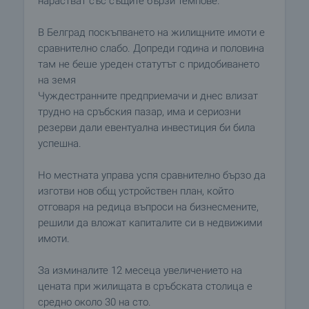
нарастват със същите бързи темпове.
В Белград поскъпването на жилищните имоти е
сравнително слабо. Допреди година и половина
там не беше уреден статутът с придобиването
на земя
Чуждестранните предприемачи и днес влизат
трудно на сръбския пазар, има и сериозни
резерви дали евентуална инвестиция би била
успешна.
Но местната управа успя сравнително бързо да
изготви нов общ устройствен план, който
отговаря на редица въпроси на бизнесмените,
решили да вложат капиталите си в недвижими
имоти.
За изминалите 12 месеца увеличението на
цената при жилищата в сръбската столица е
средно около 30 на сто.