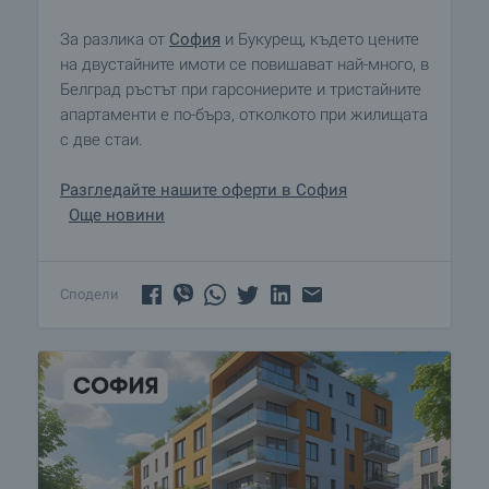
За разлика от
София
и Букурещ, където цените
на двустайните имоти се повишават най-много, в
Белград ръстът при гарсониерите и тристайните
апартаменти е по-бърз, отколкото при жилищата
с две стаи.
Разгледайте нашите оферти в София
Още новини
Сподели