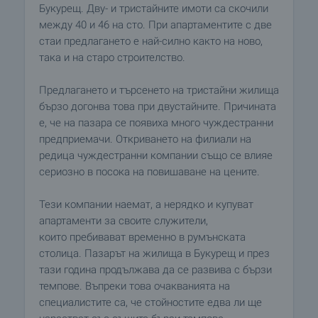
Букурещ. Дву- и тристайните имоти са скочили
между 40 и 46 на сто. При апартаментите с две
стаи предлагането е най-силно както на ново,
така и на старо строителство.
Предлагането и търсенето на тристайни жилища
бързо догонва това при двустайните. Причината
е, че на пазара се появиха много чуждестранни
предприемачи. Откриването на филиали на
редица чуждестранни компании също се влияе
сериозно в посока на повишаване на цените.
Тези компании наемат, а нерядко и купуват
апартаменти за своите служители,
които пребивават временно в румънската
столица. Пазарът на жилища в Букурещ и през
тази година продължава да се развива с бързи
темпове. Въпреки това очакванията на
специалистите са, че стойностите едва ли ще