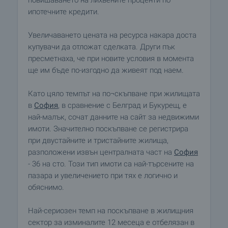
повишаването на лихвените проценти по
ипотечните кредити.
Увеличаването цената на ресурса накара доста
купувачи да отложат сделката. Други пък
пресметнаха, че при новите условия в момента
ще им бъде по-изгодно да живеят под наем.
Като цяло темпът на по¬скъпване при жилищата
в
София
, в сравнение с Белград и Букурещ, е
най-малък, сочат данните на сайт за недвижими
имоти. Значително поскъпване се регистрира
при двустайните и тристайните жилища,
разположени извън централната част на
София
- 36 на сто. Този тип имоти са най-търсените на
пазара и увеличението при тях е логично и
обяснимо.
Най-сериозен темп на поскъпване в жилищния
сектор за изминалите 12 месеца е отбелязан в