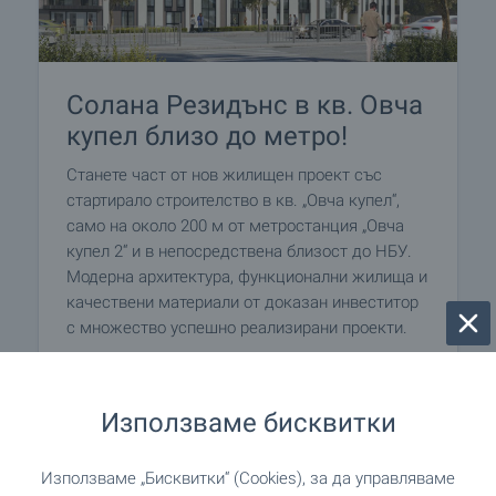
Солана Резидънс в кв. Овча
купел близо до метро!
Станете част от нов жилищен проект със
стартирало строителство в кв. „Овча купел“,
само на около 200 м от метростанция „Овча
купел 2“ и в непосредствена близост до НБУ.
Модерна архитектура, функционални жилища и
качествени материали от доказан инвеститор
с множество успешно реализирани проекти.
Ексклузивно от BULGARIAN PROPERTIES и без
комисионна!
Използваме бисквитки
ВИЖТЕ ОЩЕ
Използваме „Бисквитки“ (Cookies), за да управляваме