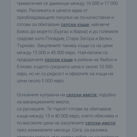
тримесечия се движеше между 16 000 и 17 000
евро. Разликата в цената идва от
преобладаващите покупки на по-качествени и
готови за обитаване
селски къщи
, най-вече
близо до морето (Бургас и Варна) и до големите
градове като Пловдив, Стара Загора и Велко
Търново. Закупените такива къщи са на цени
между 15 000 и 45 000 евро. Най-евтини са
продадените
селски къщи
в района на Ямбол и
Елхово, където средната цена е около 10 000
евро, но не са рядкост и офертите за къщи на
цени около 5 000 евро.
Основните купувачи на
селски имоти
, подобно
на ваканционните имоти,
са руснаците. Те търсят готови за обитаване
къщи между 15 и 40 000 евро, което обяснява и
по-високите цени на закупените
селски имоти
през изминалите месеци. Сега, за разлика
отпреди години, има голям избор на качествени