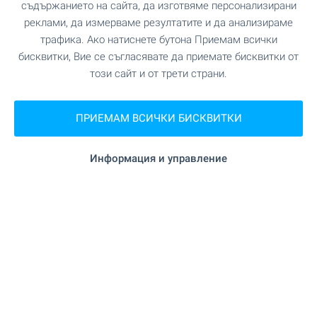
съдържанието на сайта, да изготвяме персонализирани
реклами, да измерваме резултатите и да анализираме
трафика. Ако натиснете бутона Приемам всички
бисквитки, Вие се съгласявате да приемате бисквитки от
този сайт и от трети страни.
ПРИЕМАМ ВСИЧКИ БИСКВИТКИ
Информация и управление
Поверете ни маркетинга и
продажбите на ваш обект
ново строителство!
BULGARIAN PROPERTIES е лидер в продажбата