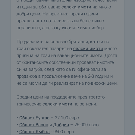
и годни за обитаване
селски имоти
на много
добри цени. На практика, преди години
предлагането на такива къщи беше силно
ограничено, а сега купувачите имат избор.
Продавачите са основно британци, като и по
този показател пазарът на
селски имоти
много
прилича на този на ваканционните имоти. Доста
от британските собственици продават имотите
си на загуба, след като са ги оферирали за
продажба в продължение вече на 2-3 години и
не са могли да ги реализират на по-високи цени.
Средни цени на продадените през третото
тримесечие
селски имоти
по региони:
•
Област Бургас
– 37 100 евро
•
Област Варна
и
Добрич
– 26 000 евро
•
Област Ямбол
- 9600 евро