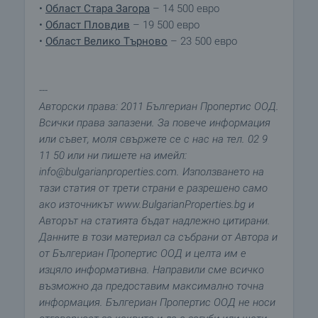
•
Област Стара Загора
– 14 500 евро
•
Област Пловдив
– 19 500 евро
•
Област Велико Търново
– 23 500 евро
---
Авторски права: 2011 Бългериан Пропертис ООД.
Всички права запазени. За повече информация
или съвет, моля свържете се с нас на тел. 02 9
11 50 или ни пишете на имейл:
info@bulgarianproperties.com. Използването на
тази статия от трети страни е разрешено само
ако източникът www.BulgarianProperties.bg и
Авторът на статията бъдат надлежно цитирани.
Данните в този материал са събрани от Автора и
от Бългериан Пропертис ООД и целта им е
изцяло информативна. Направили сме всичко
възможно да предоставим максимално точна
информация. Бългериан Пропертис ООД не носи