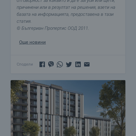
отговорност за каквито и да е загуби или щети,
причинени или в резултат на решения, взети на
базата на информацията, предоставена в тази
статия.
© Бългериан Пропертис ООД 2011.
Още новини
Сподели