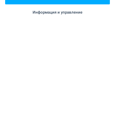
ул. Славянска в гр. Костинброд, точно до BILLA
Park, където се намира новоизграждащият се
Информация и управление
комплекс AMur Gardens - най-новият проект от
гамата жилищни сгради и комплекси AMur.
Изберете между разнообразие от апартаменти
на атрактивни цени!
Без комисионна!
ВИЖТЕ ОЩЕ