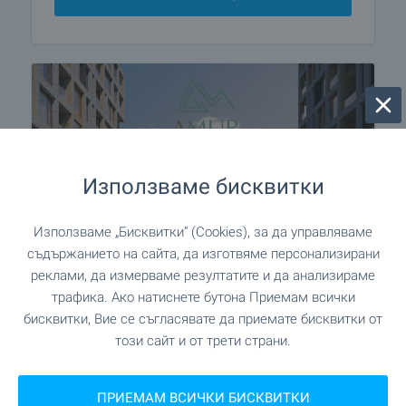
Използваме бисквитки
Използваме „Бисквитки“ (Cookies), за да управляваме
съдържанието на сайта, да изготвяме персонализирани
реклами, да измерваме резултатите и да анализираме
трафика. Ако натиснете бутона Приемам всички
AMur Gardens - затворен
бисквитки, Вие се съгласявате да приемате бисквитки от
комплекс в гр. Костинброд
този сайт и от трети страни.
Идеалният баланс между близост до София и
спокойствието на малкия град! Намирате го на
ПРИЕМАМ ВСИЧКИ БИСКВИТКИ