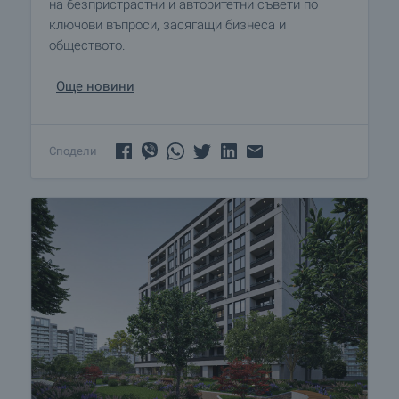
на безпристрастни и авторитетни съвети по
ключови въпроси, засягащи бизнеса и
обществото.
Още новини
Сподели