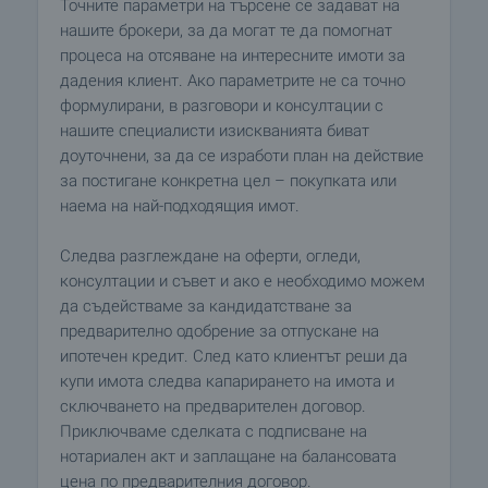
Точните параметри на търсене се задават на
нашите брокери, за да могат те да помогнат
процеса на отсяване на интересните имоти за
дадения клиент. Ако параметрите не са точно
формулирани, в разговори и консултации с
нашите специалисти изискванията биват
доуточнени, за да се изработи план на действие
за постигане конкретна цел – покупката или
наема на най-подходящия имот.
Следва разглеждане на оферти, огледи,
консултации и съвет и ако е необходимо можем
да съдействаме за кандидатстване за
предварително одобрение за отпускане на
ипотечен кредит. След като клиентът реши да
купи имота следва капарирането на имота и
сключването на предварителен договор.
Приключваме сделката с подписване на
нотариален акт и заплащане на балансовата
цена по предварителния договор.