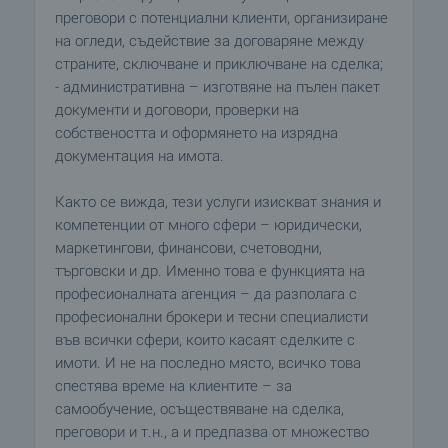
преговори с потенциални клиенти, организиране
на огледи, съдействие за договаряне между
страните, сключване и приключване на сделка;
- административна – изготвяне на пълен пакет
документи и договори, проверки на
собствеността и оформянето на изрядна
документация на имота.
Както се вижда, тези услуги изискват знания и
компетенции от много сфери – юридически,
маркетингови, финансови, счетоводни,
търговски и др. Именно това е функцията на
професионалната агенция – да разполага с
професионални брокери и тесни специалисти
във всички сфери, които касаят сделките с
имоти. И не на последно място, всичко това
спестява време на клиентите – за
самообучение, осъществяване на сделка,
преговори и т.н., а и предпазва от множество