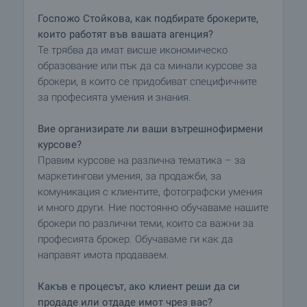
Госпожо Стойкова, как подбирате брокерите,
които работят във вашата агенция?
Те трябва да имат висше икономическо
образование или пък да са минали курсове за
брокери, в които се придобиват специфичните
за професията умения и знания.
Вие организирате ли ваши вътрешнофирмени
курсове?
Правим курсове на различна тематика – за
маркетингови умения, за продажби, за
комуникация с клиентите, фотографски умения
и много други. Ние постоянно обучаваме нашите
брокери по различни теми, които са важни за
професията брокер. Обучаваме ги как да
направят имота продаваем.
Какъв е процесът, ако клиент реши да си
продаде или отдаде имот чрез вас?