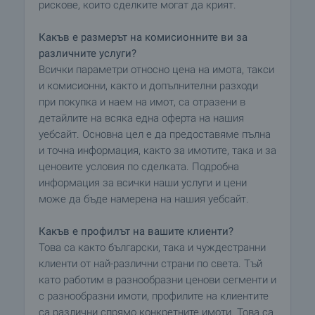
рискове, които сделките могат да крият.
Какъв е размерът на комисионните ви за
различните услуги?
Всички параметри относно цена на имота, такси
и комисионни, както и допълнителни разходи
при покупка и наем на имот, са отразени в
детайлите на всяка една оферта на нашия
уебсайт. Основна цел е да предоставяме пълна
и точна информация, както за имотите, така и за
ценовите условия по сделката. Подробна
информация за всички наши услуги и цени
може да бъде намерена на нашия уебсайт.
Какъв е профилът на вашите клиенти?
Това са както български, така и чуждестранни
клиенти от най-различни страни по света. Тъй
като работим в разнообразни ценови сегменти и
с разнообразни имоти, профилите на клиентите
са различни спрямо конкретните имоти. Това са