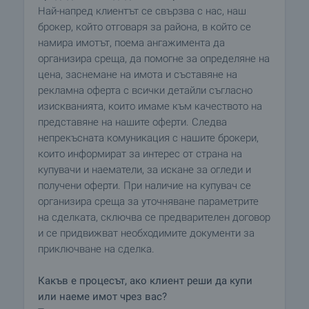
Най-напред клиентът се свързва с нас, наш
брокер, който отговаря за района, в който се
намира имотът, поема ангажимента да
организира среща, да помогне за определяне на
цена, заснемане на имота и съставяне на
рекламна оферта с всички детайли съгласно
изискванията, които имаме към качеството на
представяне на нашите оферти. Следва
непрекъсната комуникация с нашите брокери,
които информират за интерес от страна на
купувачи и наематели, за искане за огледи и
получени оферти. При наличие на купувач се
организира среща за уточняване параметрите
на сделката, сключва се предварителен договор
и се придвижват необходимите документи за
приключване на сделка.
Какъв е процесът, ако клиент реши да купи
или наеме имот чрез вас?