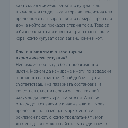
както млади семейства, които купуват своя
първи дом в града, така и хора на пенсионна или
предпенсионна възраст, които намират чрез нас
дом, в който да прекарат старините си. Това са
и бизнес клиенти, и инвеститори, а също така и
хора, които купуват своя ваканционен имот.
Как ги привличате в тази трудна
икономическа ситуация?
Ние имаме достъп до богат асортимент от
имоти. Можем да намираме имоти по зададени
от клиента параметри. С най-добрите цени,
съответстващи на пазарната обстановка, и
качествен съвет и насоки за това как най-
разумно да инвестират парите си. А що се
отнася до продавачите и наемателите – чрез
предоставяне на мощен маркетингов и
рекламен пакет, с който предлаганият имот
достига до възможно най-голяма аудитория в