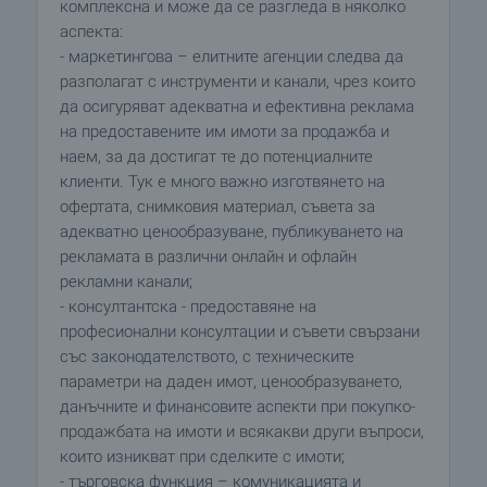
комплексна и може да се разгледа в няколко
аспекта:
- маркетингова – елитните агенции следва да
разполагат с инструменти и канали, чрез които
да осигуряват адекватна и ефективна реклама
на предоставените им имоти за продажба и
наем, за да достигат те до потенциалните
клиенти. Тук е много важно изготвянето на
офертата, снимковия материал, съвета за
адекватно ценообразуване, публикуването на
рекламата в различни онлайн и офлайн
рекламни канали;
- консултантска - предоставяне на
професионални консултации и съвети свързани
със законодателството, с техническите
параметри на даден имот, ценообразуването,
данъчните и финансовите аспекти при покупко-
продажбата на имоти и всякакви други въпроси,
които изникват при сделките с имоти;
- търговска функция – комуникацията и