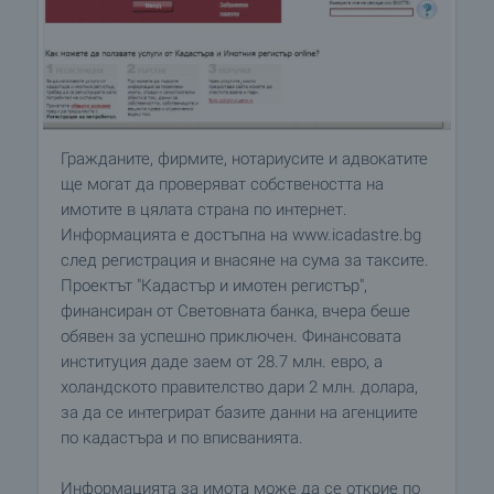
Гражданите, фирмите, нотариусите и адвокатите
ще могат да проверяват собствеността на
имотите в цялата страна по интернет.
Информацията е достъпна на www.icadastre.bg
след регистрация и внасяне на сума за таксите.
Проектът "Кадастър и имотен регистър",
финансиран от Световната банка, вчера беше
обявен за успешно приключен. Финансовата
институция даде заем от 28.7 млн. евро, а
холандското правителство дари 2 млн. долара,
за да се интегрират базите данни на агенциите
по кадастъра и по вписванията.
Информацията за имота може да се открие по