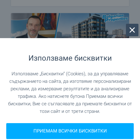
Използваме бисквитки
Използваме „Бисквитки“ (Cookies), за да управляваме
съдържанието на сайта, да изготвяме персонализирани
реклами, да измерваме резултатите и да анализираме
трафика. Ако натиснете бутона Приемам всички
Поверете ни маркетинга и
бисквитки, Вие се съгласявате да приемате бисквитки от
продажбите на ваш обект
този сайт и от трети страни.
ново строителство!
BULGARIAN PROPERTIES е лидер в продажбата
ПРИЕМАМ ВСИЧКИ БИСКВИТКИ
на имоти ново строителство с милиони кв.м.