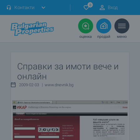
0
Контакти
Вход
оценка
продай
меню
Справки за имоти вече и
онлайн
2009-02-03 | www.dnevnik.bg