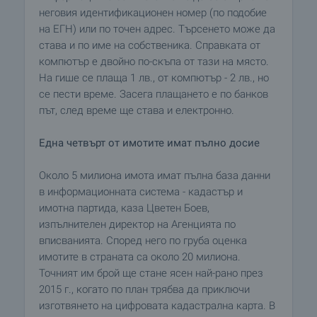
неговия идентификационен номер (по подобие
на ЕГН) или по точен адрес. Търсенето може да
става и по име на собственика. Справката от
компютър е двойно по-скъпа от тази на място.
На гише се плаща 1 лв., от компютър - 2 лв., но
се пести време. Засега плащането е по банков
път, след време ще става и електронно.
Една четвърт от имотите имат пълно досие
Около 5 милиона имота имат пълна база данни
в информационната система - кадастър и
имотна партида, каза Цветен Боев,
изпълнителен директор на Агенцията по
вписванията. Според него по груба оценка
имотите в страната са около 20 милиона.
Точният им брой ще стане ясен най-рано през
2015 г., когато по план трябва да приключи
изготвянето на цифровата кадастрална карта. В