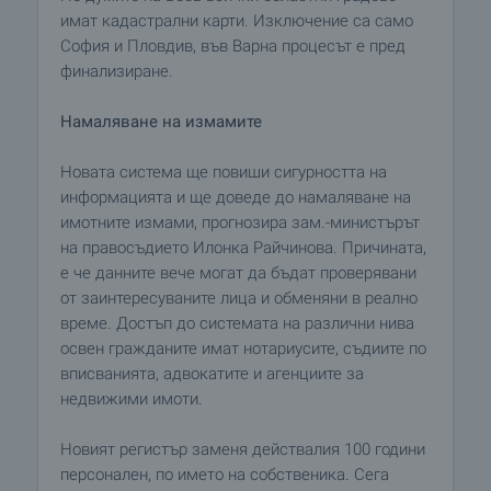
имат кадастрални карти. Изключение са само
София и Пловдив, във Варна процесът е пред
финализиране.
Намаляване на измамите
Новата система ще повиши сигурността на
информацията и ще доведе до намаляване на
имотните измами, прогнозира зам.-министърът
на правосъдието Илонка Райчинова. Причината,
е че данните вече могат да бъдат проверявани
от заинтересуваните лица и обменяни в реално
време. Достъп до системата на различни нива
освен гражданите имат нотариусите, съдиите по
вписванията, адвокатите и агенциите за
недвижими имоти.
Новият регистър заменя действалия 100 години
персонален, по името на собственика. Сега