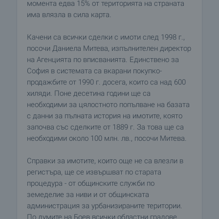
момента едва 15% от територията на страната
има влязла в сила карта.
Качени са всички сделки с имоти след 1998 г.,
посочи Даниела Митева, изпълнителен директор
на Агенцията по вписванията. Единствено за
София в системата са вкарани покупко-
продажбите от 1990 г. досега, които са над 600
хиляди. Поне десетина години ще са
необходими за цялостното попълване на базата
с данни за пълната история на имотите, която
започва със сделките от 1889 г. За това ще са
необходими около 100 млн. лв., посочи Митева.
Справки за имотите, които още не са влезли в
регистъра, ще се извършват по старата
процедура - от общинските служби по
земеделие за ниви и от общинската
администрация за урбанизираните територии.
По думите на Боев всички областни градове