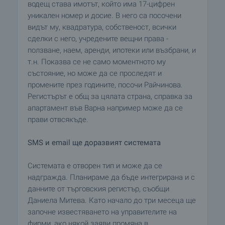
водещ става имотът, който има 17-цифрен
уникален номер и досие. В него са посочени
видът му, квадратура, собственост, всички
сделки с него, учредените вещни права -
ползване, наем, аренди, ипотеки или възбрани, и
т.н. Показва се не само моментното му
състояние, но може да се проследят и
промените през годините, посочи Райчинова.
Регистърът е общ за цялата страна, справка за
апартамент във Варна например може да се
прави отвсякъде.
SMS и email ще доразвият системата
Системата е отворен тип и може да се
надгражда. Планираме да бъде интегрирана и с
данните от търговския регистър, съобщи
Даниела Митева. Като начало до три месеца ще
започне известяването на управителите на
фирми, ако някой заяви промяна в