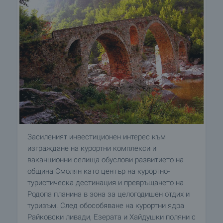
Засиленият инвестиционен интерес към
изграждане на курортни комплекси и
ваканционни селища обуслови развитието на
община Смолян като център на курортно-
туристическа дестинация и превръщането на
Родопа планина в зона за целогодишен отдих и
туризъм. След обособяване на курортни ядра
Райковски ливади, Езерата и Хайдушки поляни с