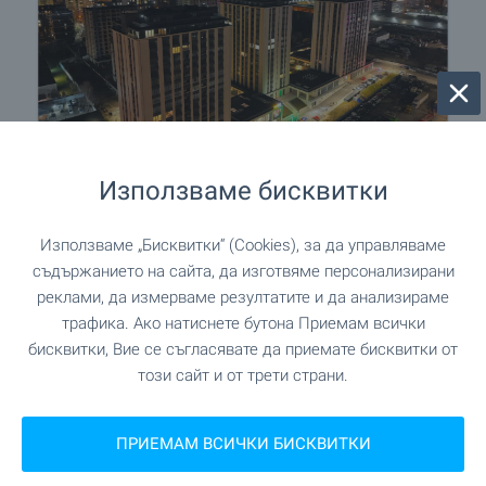
Използваме бисквитки
Central Park - уникален
комплекс в София, кв.
Използваме „Бисквитки“ (Cookies), за да управляваме
Банишора. Налични
съдържанието на сайта, да изготвяме персонализирани
апартаменти в сгради А, Б и
реклами, да измерваме резултатите и да анализираме
В - с АКТ 16
трафика. Ако натиснете бутона Приемам всички
бисквитки, Вие се съгласявате да приемате бисквитки от
Напредват строителството и продажбите в
този сайт и от трети страни.
Central Park - един от най-мащабните
комплекси ново строителство в София!
Уникален затворен комплекс, пресъздаващ
ПРИЕМАМ ВСИЧКИ БИСКВИТКИ
стила и атмосферата на едноименния парк в