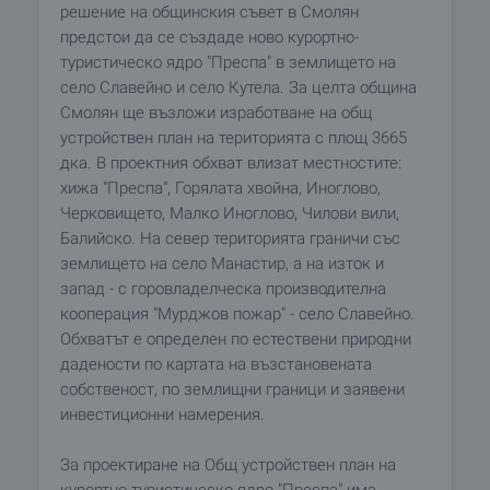
решение на общинския съвет в Смолян
предстои да се създаде ново курортно-
туристическо ядро "Преспа" в землището на
село Славейно и село Кутела. За целта община
Смолян ще възложи изработване на общ
устройствен план на територията с площ 3665
дка. В проектния обхват влизат местностите:
хижа "Преспа", Горялата хвойна, Иноглово,
Черковището, Малко Иноглово, Чилови вили,
Балийско. На север територията граничи със
землището на село Манастир, а на изток и
запад - с горовладелческа производителна
кооперация "Мурджов пожар" - село Славейно.
Обхватът е определен по естествени природни
дадености по картата на възстановената
собственост, по землищни граници и заявени
инвестиционни намерения.
За проектиране на Общ устройствен план на
курортно-туристическо ядро "Преспа" има