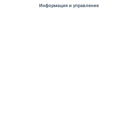
Ню Йорк и заобикалящите го сгради. Модерни
Информация и управление
сгради, простор, зеленина и гледки, които ви
оставят без дъх! Един проект, който ще внесе
нов стандарт за качество на живот. Изберете
своето жилище сега!
ВИЖТЕ ОЩЕ