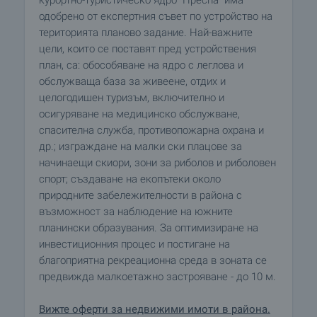
одобрено от експертния съвет по устройство на
територията планово задание. Най-важните
цели, които се поставят пред устройствения
план, са: обособяване на ядро с леглова и
обслужваща база за живеене, отдих и
целогодишен туризъм, включително и
осигуряване на медицинско обслужване,
спасителна служба, противопожарна охрана и
др.; изграждане на малки ски плацове за
начинаещи скиори, зони за риболов и риболовен
спорт; създаване на екопътеки около
природните забележителности в района с
възможност за наблюдение на южните
планински образувания. За оптимизиране на
инвестиционния процес и постигане на
благоприятна рекреационна среда в зоната се
предвижда малкоетажно застрояване - до 10 м.
Вижте оферти за недвижими имоти в района.