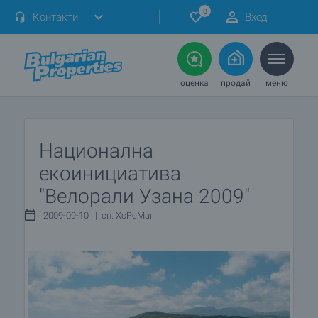
0
Контакти
Вход
оценка
продай
меню
Национална
екоинициатива
"Велорали Узана 2009"
2009-09-10 | сп. ХоРеМаг