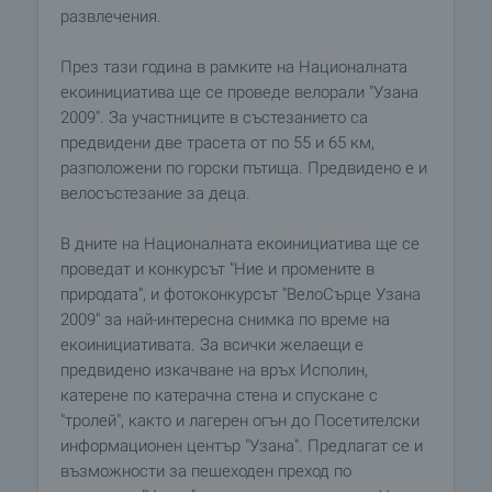
развлечения.
През тази година в рамките на Националната
екоинициатива ще се проведе велорали "Узана
2009". За участниците в състезанието са
предвидени две трасета от по 55 и 65 км,
разположени по горски пътища. Предвидено е и
велосъстезание за деца.
В дните на Националната екоинициатива ще се
проведат и конкурсът "Ние и промените в
природата", и фотоконкурсът "ВелоСърце Узана
2009" за най-интересна снимка по време на
екоинициативата. За всички желаещи е
предвидено изкачване на връх Исполин,
катерене по катерачна стена и спускане с
"тролей", както и лагерен огън до Посетителски
информационен център "Узана". Предлагат се и
възможности за пешеходен преход по