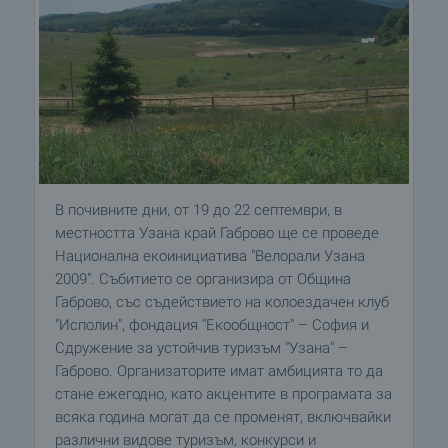
В почивните дни, от 19 до 22 септември, в
местността Узана край Габрово ще се проведе
Национална екоинициатива "Велорали Узана
2009". Събитието се организира от Община
Габрово, със съдействието на колоездачен клуб
"Исполин", фондация "Екообщност" – София и
Сдружение за устойчив туризъм "Узана" –
Габрово. Организаторите имат амбицията то да
стане ежегодно, като акцентите в програмата за
всяка година могат да се променят, включвайки
различни видове туризъм, конкурси и