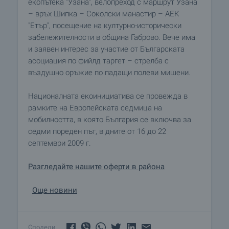
екопътека "Узана", велопреход с маршрут Узана
– връх Шипка – Соколски манастир – АЕК
"Етър", посещение на културно-исторически
забележителности в община Габрово. Вече има
и заявен интерес за участие от Българската
асоциация по фийлд таргет – стрелба с
въздушно оръжие по падащи полеви мишени.
Националната екоинициатива се провежда в
рамките на Европейската седмица на
мобилността, в която България се включва за
седми пореден път, в дните от 16 до 22
септември 2009 г.
Разгледайте нашите оферти в района
Още новини
Сподели