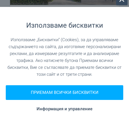
AMur Gardens - затворен
комплекс в гр. Костинброд
Използваме бисквитки
Идеалният баланс между близост до София и
Използваме „Бисквитки“ (Cookies), за да управляваме
спокойствието на малкия град! Намирате го на
съдържанието на сайта, да изготвяме персонализирани
ул. Славянска в гр. Костинброд, точно до BILLA
реклами, да измерваме резултатите и да анализираме
Park, където се намира новоизграждащият се
комплекс AMur Gardens - най-новият проект от
трафика. Ако натиснете бутона Приемам всички
гамата жилищни сгради и комплекси AMur.
бисквитки, Вие се съгласявате да приемате бисквитки от
този сайт и от трети страни.
Изберете между разнообразие от апартаменти
на атрактивни цени!
ПРИЕМАМ ВСИЧКИ БИСКВИТКИ
Без комисионна!
Информация и управление
ВИЖТЕ ОЩЕ