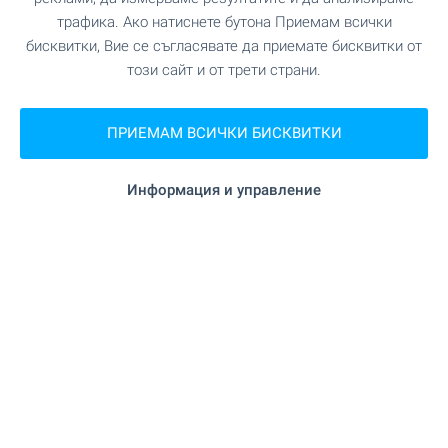
трафика. Ако натиснете бутона Приемам всички
бисквитки, Вие се съгласявате да приемате бисквитки от
този сайт и от трети страни.
ПРИЕМАМ ВСИЧКИ БИСКВИТКИ
Информация и управление
Получавайте първи нашите
най-добри оферти директно
във Viber