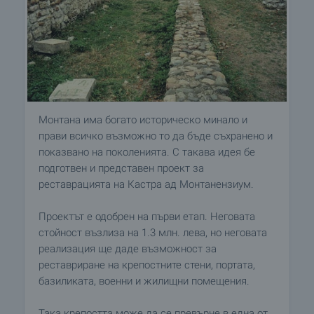
Монтана има богато историческо минало и
прави всичко възможно то да бъде съхранено и
показвано на поколенията. С такава идея бе
подготвен и представен проект за
реставрацията на Кастра ад Монтанензиум.
Проектът е одобрен на първи етап. Неговата
стойност възлиза на 1.3 млн. лева, но неговата
реализация ще даде възможност за
реставриране на крепостните стени, портата,
базиликата, военни и жилищни помещения.
Така крепостта може да се превърне в една от