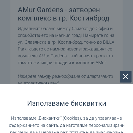
AMur Gardens - затворен
комплекс в гр. Костинброд
Идеалният баланс между близост до София и
спокойствието на малкия град! Намирате го на
ул. Славянска в гр. Костинброд, точно до BILLA
Park, където се намира новоизграждащият се
комплекс AMur Gardens - най-новият проект от
гамата жилищни сгради и комплекси AMur.
Изберете между разнообразие от апартаменти
на атрактивни цени!
Без комисионна!
Използваме бисквитки
ВИЖТЕ ОЩЕ
Използваме „Бисквитки“ (Cookies), за да управляваме
съдържанието на сайта, да изготвяме персонализирани
реклами, да измерваме резултатите и да анализираме