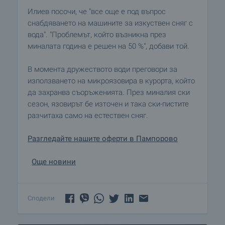
Илиев посочи, че "все още е под въпрос
снабдяването на машините за изкуствен сняг с
вода". "Проблемът, който възникна през
миналата година е решен на 50 %", добави той.
В момента дружеството води преговори за
използването на микроязовира в курорта, който
да захранва съоръженията. През миналия ски
сезон, язовирът бе източен и така ски-пистите
разчитаха само на естествен сняг.
Разгледайте нашите оферти в Пампорово
Още новини
Сподели