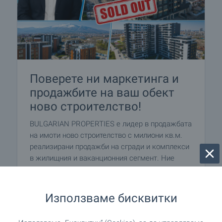
Поверете ни маркетинга и
продажбите на ваш обект
ново строителство!
BULGARIAN PROPERTIES е лидер в продажбата
на имоти ново строителство с милиони кв.м.
реализирани продажби на сгради и комплекси
в жилищния и ваканционния сегмент. Ние
създаваме и реализираме вашия проект
изцяло – от първата идея до последния
продаден апартамент. Възползвайте се от
Използваме бисквитки
нашия опит и доказан успех!
Свържете се с нас в най-ранен етап, за да