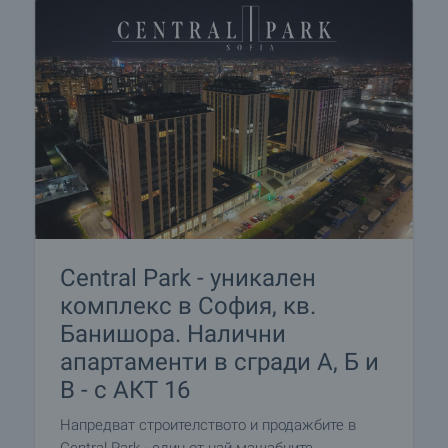
Central Park - уникален
комплекс в София, кв.
Банишора. Налични
апартаменти в сгради А, Б и
В - с АКТ 16
Напредват строителството и продажбите в
Central Park - един от най-мащабните