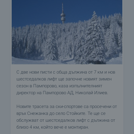
С две нови писти с обща дължина от 7 км и нов
шестседалков лифт ще започне новият зимен
сезон в Пампорово, каза изпълнителният
директор на Пампорово АД, Николай Илиев.
Новите трасета за ски-спортове са просечени от
връх Снежанка до село Стойките. Те ще се
обслужват от шестседалков лифт с дължина от
близо 4 км, който вече е монтиран.