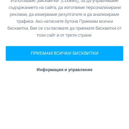
Използваме „Бисквитки“ (Cookies), за да управляваме
можем да ви съдействаме максимално много.
съдържанието на сайта, да изготвяме персонализирани
Обадете ни се на 0886 033 033.
реклами, да измерваме резултатите и да анализираме
трафика. Ако натиснете бутона Приемам всички
ВИЖТЕ ОЩЕ
бисквитки, Вие се съгласявате да приемате бисквитки от
този сайт и от трети страни.
ПРИЕМАМ ВСИЧКИ БИСКВИТКИ
Информирайте се първи
Информация и управление
Абонирайте се за нашите нюзлетъри с топ
оферти, нови обяви, намалени цени и важна
информация относно пазара!