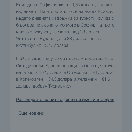
Един ден в София излиза 20,75 долара, твърди
изданието. На второ място се нарежда Краков,
където дневната издръжка за туристи излиза с
6 долара по-скъпа, отколкото в София. На трето
място е Букурещ - с малко над 28 долара.
Четвърта е Будапеща - с 33 долара, пети е
Истанбул - с 35,77 долара.
Най-скъпите градове за пътешествениците са в
Скандинавия. Едно денонощие в Осло ще струва
на туриста 102 долара, в Стокхолм – 94 долара,
в Копенхаген – 84,5 долара, а Хелзинки – 81,6
долара, добавя Туризъм.ру.
Разгледайте нашите оферти на имоти в София
Още новини