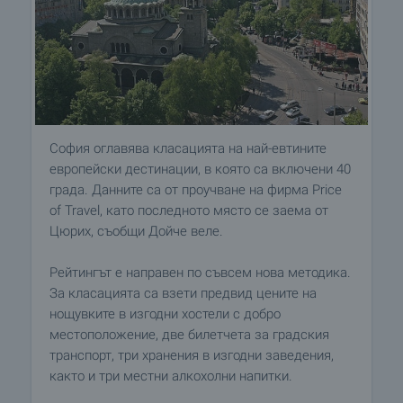
София оглавява класацията на най-евтините
европейски дестинации, в която са включени 40
града. Данните са от проучване на фирма Price
of Travel, като последното място се заема от
Цюрих, съобщи Дойче веле.
Рейтингът е направен по съвсем нова методика.
За класацията са взети предвид цените на
нощувките в изгодни хостели с добро
местоположение, две билетчета за градския
транспорт, три хранения в изгодни заведения,
както и три местни алкохолни напитки.