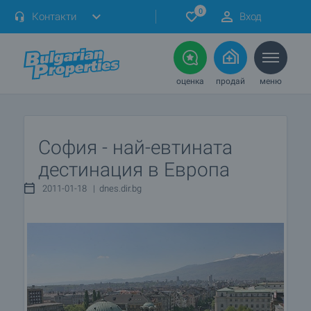
0
Контакти
Вход
оценка
продай
меню
София - най-евтината
дестинация в Европа
2011-01-18 | dnes.dir.bg