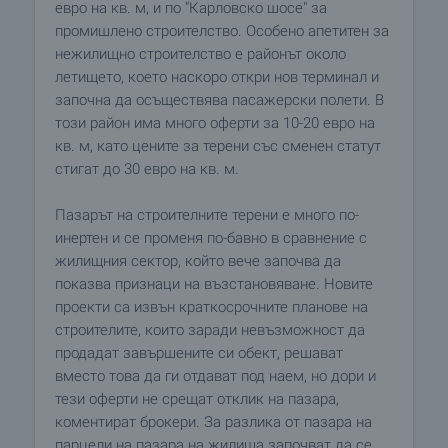
евро на кв. м, и по "Карловско шосе" за
промишлено строителство. Особено апетитен за
нежилищно строителство е районът около
летището, което наскоро откри нов терминал и
започна да осъществява пасажерски полети. В
този район има много оферти за 10-20 евро на
кв. м, като цените за терени със сменен статут
стигат до 30 евро на кв. м.
Пазарът на строителните терени е много по-
инертен и се променя по-бавно в сравнение с
жилищния сектор, който вече започва да
показва признаци на възстановяване. Новите
проекти са извън краткосрочните планове на
строителите, които заради невъзможност да
продадат завършените си обект, решават
вместо това да ги отдават под наем, но дори и
тези оферти не срещат отклик на пазара,
коментират брокери. За разлика от пазара на
парцели на пазара на жилища започват да се