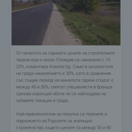
От началото на годината цените на строителните
терени във и около Пловдив са намалели с 15-
20%, коментира Investor.bg. Само в околностите
на града намалението е 30%, като в сравнение
със същия период на миналата година спадът е
между 45 и 50%, смятат специалисти в бранша.
Ценова корекция обаче не се наблюдава на
хубавите локации в града.
Най-привлекателни за покупка са терените в
подножието на Родопите за жилищно
строителство, където цените са между 50 и 80