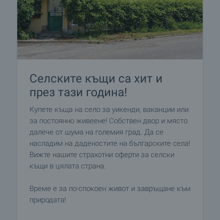
Селските къщи са хит и
през тази година!
Купете къща на село за уикенди, ваканции или
за постоянно живеене! Собствен двор и място
далече от шума на големия град. Да се
насладим на даденостите на българските села!
Вижте нашите страхотни оферти за селски
къщи в цялата страна.
Време е за по-спокоен живот и завръщане към
природата!