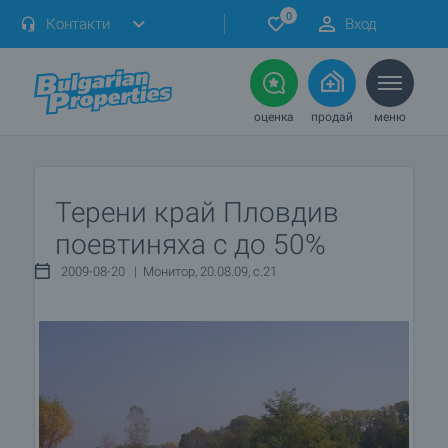
0
Контакти
Вход
оценка
продай
меню
Терени край Пловдив
поевтиняха с до 50%
2009-08-20 | Монитор, 20.08.09, с.21