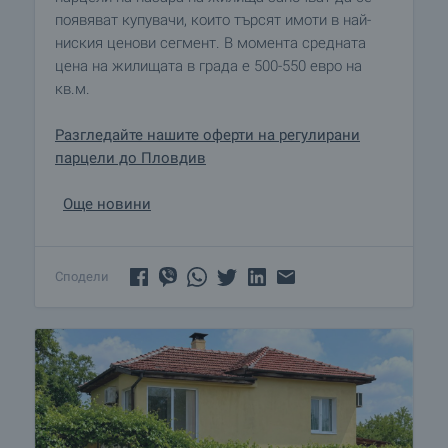
появяват купувачи, които търсят имоти в най-
ниския ценови сегмент. В момента средната
цена на жилищата в града е 500-550 евро на
кв.м.
Разгледайте нашите оферти на регулирани
парцели до Пловдив
Още новини
Сподели