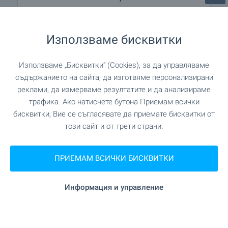
Проект от най-висок клас, създаден да се
превърне в новата визитна картичка на
модерна София. Извисяващи се над града, две
Използваме бисквитки
емблематични сгради комбинират изцяло
остъклени фасади, елегантни линии и
Използваме „Бисквитки“ (Cookies), за да управляваме
впечатляваща вертикална динамика, които
съдържанието на сайта, да изготвяме персонализирани
създават усещането за лекота, величие и
реклами, да измерваме резултатите и да анализираме
престиж. Отлична възможност да станеш част
трафика. Ако натиснете бутона Приемам всички
от една от най-впечатляващите съвременни
бисквитки, Вие се съгласявате да приемате бисквитки от
сгради в София – проект, който ще остави
този сайт и от трети страни.
своя отпечатък в градската среда.
Възползвай се и резервирай своя нов дом
още сега!
ПРИЕМАМ ВСИЧКИ БИСКВИТКИ
ВИЖТЕ ОЩЕ
Информация и управление