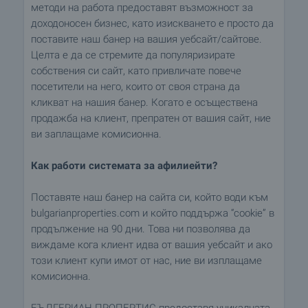
методи на работа предоставят възможност за
доходоносен бизнес, като изискването е просто да
поставите наш банер на вашия уебсайт/сайтове.
Целта е да се стремите да популяризирате
собствения си сайт, като привличате повече
посетители на него, които от своя страна да
кликват на нашия банер. Когато е осъществена
продажба на клиент, препратен от вашия сайт, ние
ви заплащаме комисионна.
Как работи системата за афилиейти?
Поставяте наш банер на сайта си, който води към
bulgarianproperties.com и който поддържа “cookie” в
продължение на 90 дни. Това ни позволява да
виждаме кога клиент идва от вашия уебсайт и ако
този клиент купи имот от нас, ние ви изплащаме
комисионна.