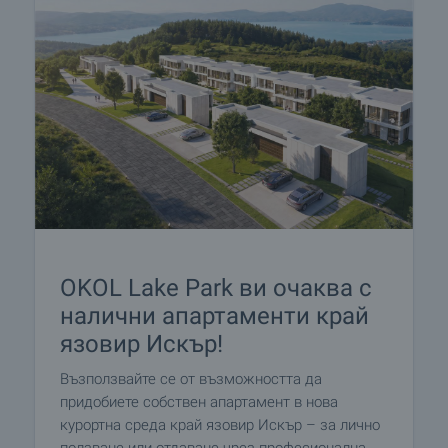
OKOL Lake Park ви очаква с
налични апартаменти край
язовир Искър!
Възползвайте се от възможността да
придобиете собствен апартамент в нова
курортна среда край язовир Искър – за лично